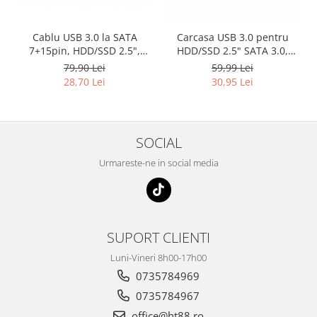
Cablu USB 3.0 la SATA
Carcasa USB 3.0 pentru
7+15pin, HDD/SSD 2.5",
HDD/SSD 2.5" SATA 3.0,
extensie USB 2.0, lungime
ABS, neagra, HOPE R
79,90 Lei
59,99 Lei
10cm, HOPE R
28,70 Lei
30,95 Lei
SOCIAL
Urmareste-ne in social media
SUPORT CLIENTI
Luni-Vineri 8h00-17h00
0735784969
0735784967
office@ht88.ro