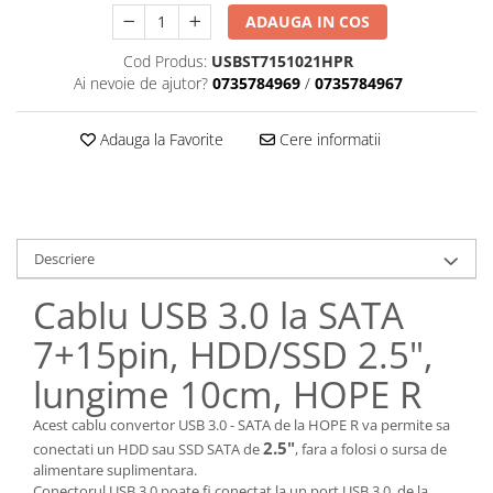
ADAUGA IN COS
Cod Produs:
USBST7151021HPR
Ai nevoie de ajutor?
0735784969
/
0735784967
Adauga la Favorite
Cere informatii
Descriere
Cablu USB 3.0 la SATA
7+15pin, HDD/SSD 2.5",
lungime 10cm, HOPE R
Acest cablu convertor USB 3.0 - SATA de la HOPE R va permite sa
2.5"
conectati un HDD sau SSD SATA de
, fara a folosi o sursa de
alimentare suplimentara.
Conectorul USB 3.0 poate fi conectat la un port USB 3.0, de la