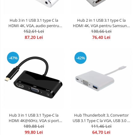
Hub 3 in 1 USB 3.1 type C la
Hub 2 in 1 USB 3.1 type C la
HDMI 4K, VGA, audio pentru
HDMI 4K, VGA pentru Samsung,
Samsung, Mackbook, argintiu
152,61 Lei
Mackbook, argintiu
130,66 Lei
87,20 Lei
76,40 Lei
-47%
-42%
Hub 3 in 1 USB 3.1 Type-C la
Hub Thunderbolt 3, Convertor
HDMI 4K@60Hz, VGA si port
USB 3.1 Type C la VGA, USB 3.0 si
audio 3.5mm, negru, HOPE R
189,88 Lei
111,46 Lei
USB Type C
99,80 Lei
64,70 Lei