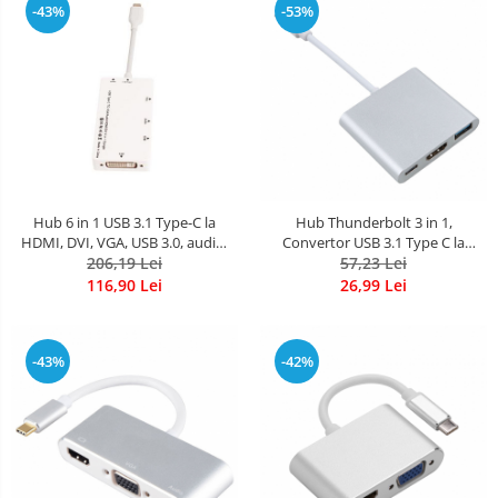
-43%
-53%
Hub 6 in 1 USB 3.1 Type-C la
Hub Thunderbolt 3 in 1,
HDMI, DVI, VGA, USB 3.0, audio,
Convertor USB 3.1 Type C la
port incarcare retea, alb, HOPE R
206,19 Lei
HDMI 4K, USB 3.0 si USB Type C,
57,23 Lei
HOPE R
116,90 Lei
26,99 Lei
-43%
-42%