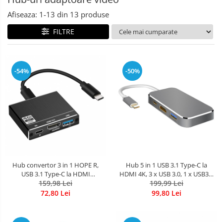
Afiseaza:
1-
13
din
13
produse
FILTRE
-54%
-50%
Hub convertor 3 in 1 HOPE R,
Hub 5 in 1 USB 3.1 Type-C la
USB 3.1 Type-C la HDMI
HDMI 4K, 3 x USB 3.0, 1 x USB3.1
4K@60Hz, USB 3.0 si port de
159,98 Lei
pana la 5 Gbps, HOPE R
199,99 Lei
incarcare USB Type-C, negru
72,80 Lei
99,80 Lei