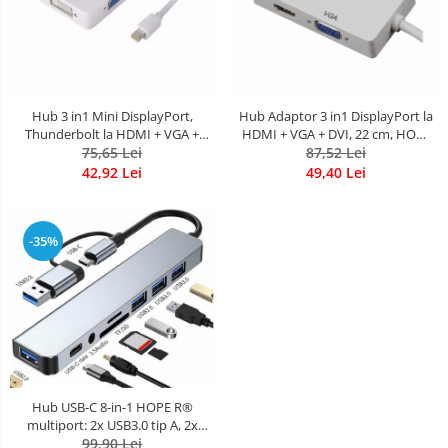
Hub 3 in1 Mini DisplayPort,
Hub Adaptor 3 in1 DisplayPort la
Thunderbolt la HDMI + VGA +
HDMI + VGA + DVI, 22 cm, HOPE
DVI pentru laptop, TV, proiector,
75,65 Lei
87,52 Lei
R
HOPE R
42,92 Lei
49,40 Lei
-35%
Hub USB-C 8-in-1 HOPE R®
multiport: 2x USB3.0 tip A, 2x
USB2.0 tip A, 1x USB3.0 tip C,
99,90 Lei