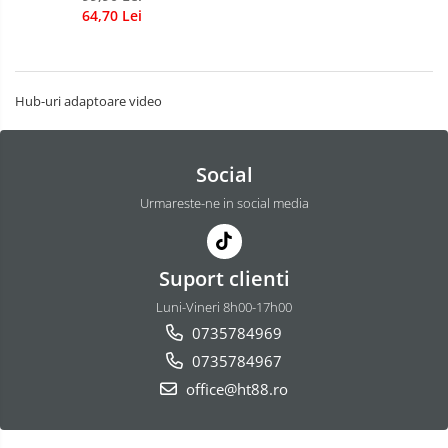
card reader SD/TF, jack audio 3.5
64,70 Lei
mm
Hub-uri adaptoare video
Social
Urmareste-ne in social media
Suport clienti
Luni-Vineri 8h00-17h00
0735784969
0735784967
office@ht88.ro