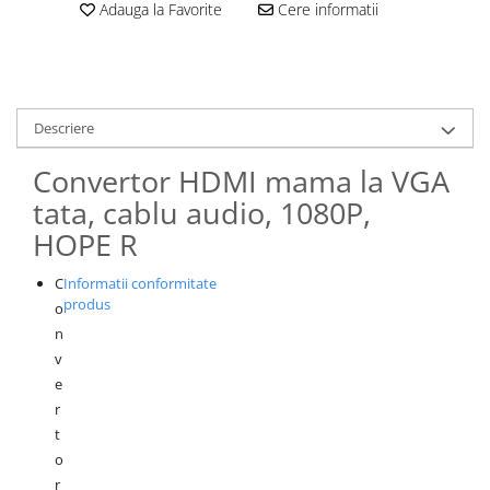
Adauga la Favorite
Cere informatii
Laptopuri
Manopera instalare
Masti sport, protectie antipoluare
Monitoare LED
Descriere
Redresoare auto
Suporturi TV
Convertor HDMI mama la VGA
Tastaturi si huse tablete
tata, cablu audio, 1080P,
HOPE R
C
Informatii conformitate
produs
o
n
v
e
r
t
o
r