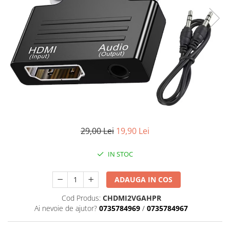
Hub-uri USB
Accesorii telefoane mobile
Alte accesorii calculatoare
Alte accesorii calculatoare
Unitati optice
Aparate si instrumente de masura
Instrumente de masura
PH metre si TDS
Articole Sanatate & Wellness
29,00 Lei
19,90 Lei
Aparate biorezonanta,
electromasaj
IN STOC
Cristale naturale, pietre minerale
Becuri LED
ADAUGA IN COS
Cabluri video, extendere si
Cod Produs:
CHDMI2VGAHPR
conectori video
Ai nevoie de ajutor?
0735784969
/
0735784967
Consumabile compatibile
Jucarii interactive