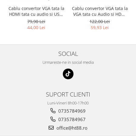
Cablu convertor VGA tata la
Cablu convertor VGA tata la
HDMI tata cu audio si USB,
VGA tata cu Audio si HDMI
1.8m, negru
mama, pentru monitoare si
79,90 Lei
122,00 Lei
proiectoare, HOPE R
44,00 Lei
59,93 Lei
SOCIAL
Urmareste-ne in social media
SUPORT CLIENTI
Luni-Vineri 8h00-17h00
0735784969
0735784967
office@ht88.ro