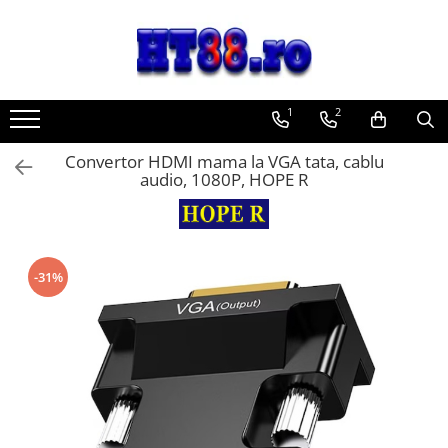
Toate Produsele
Sisteme Desktop
1
2
Accesorii IT
Adaptoare, convertoare
Convertor HDMI mama la VGA tata, cablu
audio, 1080P, HOPE R
Adaptoare USB
Convertoare si adaptoare video
Convertoare si conectori audio
Adaptoare console jocuri
-31%
Captura video
Hub-uri, Splittere, Switch-uri
Hub-uri adaptoare video
Splittere video HDMI
Switch-uri KVM
Switch-uri video HDMI