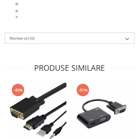
m
m
Review-uri
(0)
PRODUSE SIMILARE
-45%
-51%