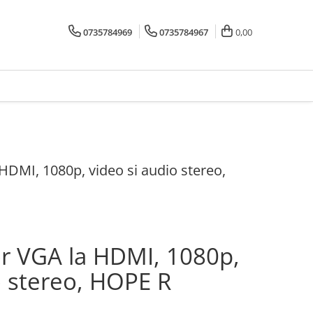
0735784969
0735784967
0,00
HDMI, 1080p, video si audio stereo,
or VGA la HDMI, 1080p,
o stereo, HOPE R