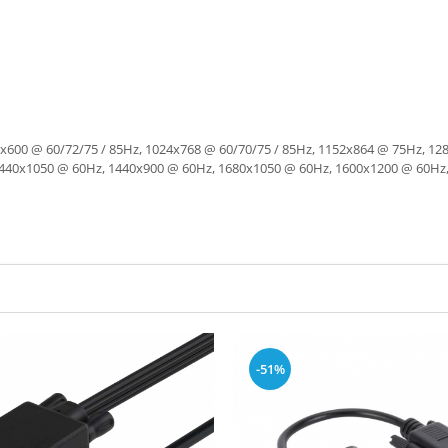
, 800x600 @ 60/72/75 / 85Hz, 1024x768 @ 60/70/75 / 85Hz, 1152x864 @ 75Hz,
1440x1050 @ 60Hz, 1440x900 @ 60Hz, 1680x1050 @ 60Hz, 1600x1200 @ 60Hz
-51%