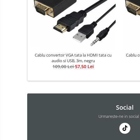
Cablu convertor VGA tata la HDMI tata cu
Cablu c
audio si USB, 3m, negru
109,00 Lei
57,50 Lei
Social
Urmareste-ne in social