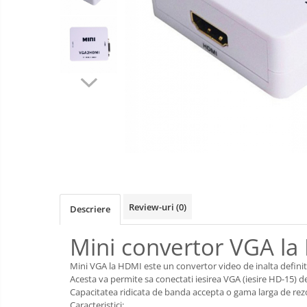
si
compatibile
Hub-uri USB
conectori
Jucarii
video
Alte accesorii calculatoare
interactive
Unitati optice
Laptopuri
Manopera
Instrumente de masura
instalare
PH metre si TDS
Aparate biorezonanta,
electromasaj
Cristale naturale, pietre minerale
Masti sport, protectie antipoluare
Monitoare LED
Review-uri
(0)
Descriere
Redresoare auto
Suporturi TV
Mini convertor VGA la
Tastaturi si huse tablete
Mini VGA la HDMI este un convertor video de inalta defini
Acesta va permite sa conectati iesirea VGA (iesire HD-15) d
Capacitatea ridicata de banda accepta o gama larga de rezo
Caracteristici: