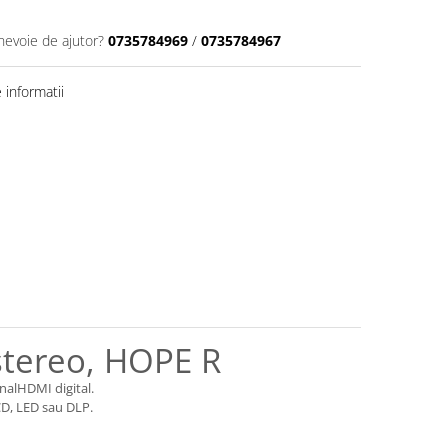
 nevoie de ajutor?
0735784969
/
0735784967
informatii
stereo, HOPE R
nalHDMI digital.
CD, LED sau DLP.