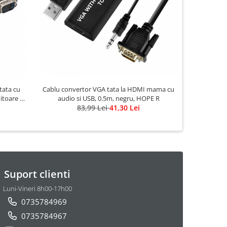
tata cu
Cablu convertor VGA tata la HDMI mama cu
toare si
audio si USB, 0.5m, negru, HOPE R
83,99 Lei
41,30 Lei
Suport clienti
Luni-Vineri 8h00-17h00
0735784969
0735784967