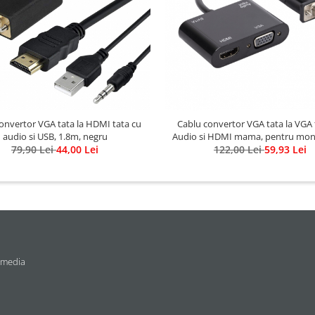
onvertor VGA tata la HDMI tata cu
Cablu convertor VGA tata la VGA 
audio si USB, 1.8m, negru
Audio si HDMI mama, pentru moni
79,90 Lei
44,00 Lei
122,00 Lei
proiectoare, HOPE R
59,93 Lei
 media