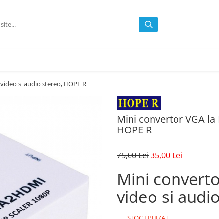
video si audio stereo, HOPE R
Mini convertor VGA la 
HOPE R
75,00 Lei
35,00 Lei
Mini convert
video si audi
STOC EPUIZAT