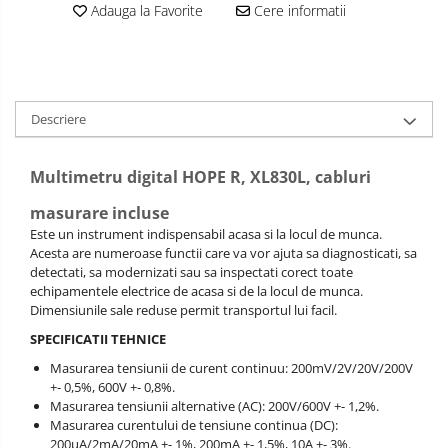
Adauga la Favorite
Cere informatii
Descriere
Multimetru digital HOPE R, XL830L, cabluri
masurare incluse
Este un instrument indispensabil acasa si la locul de munca.
Acesta are numeroase functii care va vor ajuta sa diagnosticati, sa
detectati, sa modernizati sau sa inspectati corect toate
echipamentele electrice de acasa si de la locul de munca.
Dimensiunile sale reduse permit transportul lui facil.
SPECIFICATII TEHNICE
Masurarea tensiunii de curent continuu: 200mV/2V/20V/200V
+- 0,5%, 600V +- 0,8%.
Masurarea tensiunii alternative (AC): 200V/600V +- 1,2%.
Masurarea curentului de tensiune continua (DC):
200µA/2mA/20mA +- 1%, 200mA +- 1,5%, 10A +- 3%.