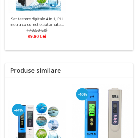
Set testere digitale 4 in 1, PH
metru cu corectie automata si
TDS & EC, pentru masurarea
178,53 Lei
PH-ului si calitatii apei
99,80 Lei
Produse similare
-40%
-44%