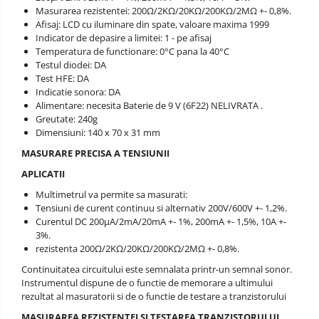
Masurarea rezistentei: 200Ω/2KΩ/20KΩ/200KΩ/2MΩ +- 0,8%.
Afisaj: LCD cu iluminare din spate, valoare maxima 1999
Indicator de depasire a limitei: 1 - pe afisaj
Temperatura de functionare: 0°C pana la 40°C
Testul diodei: DA
Test HFE: DA
Indicatie sonora: DA
Alimentare: necesita Baterie de 9 V (6F22) NELIVRATA .
Greutate: 240g
Dimensiuni: 140 x 70 x 31 mm
MASURARE PRECISA A TENSIUNII
APLICATII
Multimetrul va permite sa masurati:
Tensiuni de curent continuu si alternativ 200V/600V +- 1,2%.
Curentul DC 200µA/2mA/20mA +- 1%, 200mA +- 1,5%, 10A +-
3%.
rezistenta 200Ω/2KΩ/20KΩ/200KΩ/2MΩ +- 0,8%.
Continuitatea circuitului este semnalata printr-un semnal sonor.
Instrumentul dispune de o functie de memorare a ultimului
rezultat al masuratorii si de o functie de testare a tranzistorului
MASURAREA REZISTENTEI SI TESTAREA TRANZISTORULUI