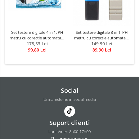
Set testere digitale 4 in 1, PH
Set testere digitale 3 in 1, PH
metru cu corectie automata si
metru cu corectie automata si
TDS & EC, pentru masurarea
178,53 Lei
TDS-3 pentru controlul
149,90 Lei
PH-ului si calitatii apei
puritatii si temperaturii apei,
99,80 Lei
89,90 Lei
LCD
Social
Urmareste-ne in social media
Suport clienti
Luni-Vineri 8h00-17h00