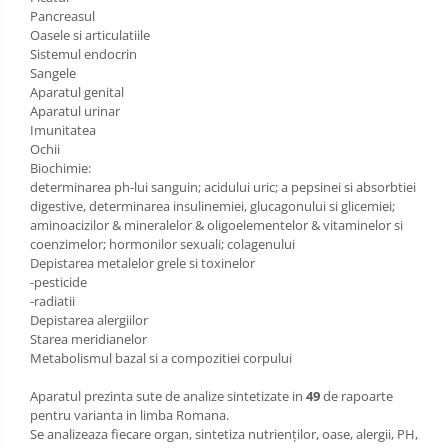
Pancreasul
Oasele si articulatiile
Sistemul endocrin
Sangele
Aparatul genital
Aparatul urinar
Imunitatea
Ochii
Biochimie:
determinarea ph-lui sanguin; acidului uric; a pepsinei si absorbtiei
digestive, determinarea insulinemiei, glucagonului si glicemiei;
aminoacizilor & mineralelor & oligoelementelor & vitaminelor si
coenzimelor; hormonilor sexuali; colagenului
Depistarea metalelor grele si toxinelor
-pesticide
-radiatii
Depistarea alergiilor
Starea meridianelor
Metabolismul bazal si a compozitiei corpului
Aparatul prezinta sute de analize sintetizate in
49
de rapoarte
pentru varianta in limba Romana.
Se analizeaza fiecare organ, sintetiza nutrienților, oase, alergii, PH,