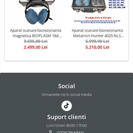
Aparat scanare biorezonanta
Aparat scanare biorezonanta
magnetica BIOPLASM 18d
Metatron Hunter 4025 NLS,
/19d, 2 in 1 NLS, model 2026,
3.695,00 Lei
diagnosticare si terapie
6.999,90 Lei
diagnosticare si terapie
2.499,00 Lei
5.210,00 Lei
Social
Urmareste-ne in social media
Suport clienti
Luni-Vineri 8h00-17h00
0735784969