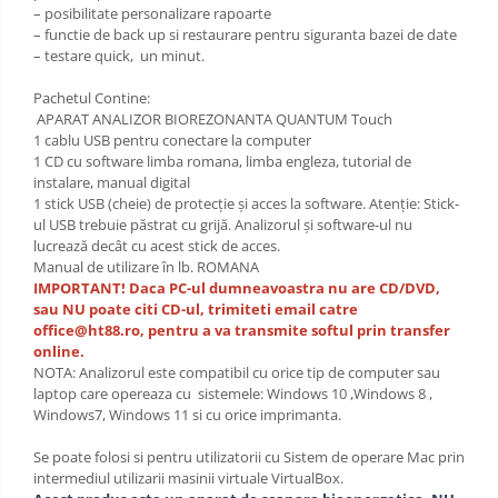
– posibilitate personalizare rapoarte
– functie de back up si restaurare pentru siguranta bazei de date
– testare quick, un minut.
Pachetul Contine:
APARAT ANALIZOR BIOREZONANTA QUANTUM Touch
1 cablu USB pentru conectare la computer
1 CD cu software limba romana, limba engleza, tutorial de
instalare, manual digital
1 stick USB (cheie) de protecţie şi acces la software. Atenţie: Stick-
ul USB trebuie păstrat cu grijă. Analizorul şi software-ul nu
lucrează decât cu acest stick de acces.
Manual de utilizare în lb. ROMANA
IMPORTANT! Daca PC-ul dumneavoastra nu are CD/DVD,
sau NU poate citi CD-ul, trimiteti email catre
office@ht88.ro, pentru a va transmite softul prin transfer
online.
NOTA: Analizorul este compatibil cu orice tip de computer sau
laptop care opereaza cu sistemele: Windows 10 ,Windows 8 ,
Windows7, Windows 11 si cu orice imprimanta.
Se poate folosi si pentru utilizatorii cu Sistem de operare Mac prin
intermediul utilizarii masinii virtuale VirtualBox.