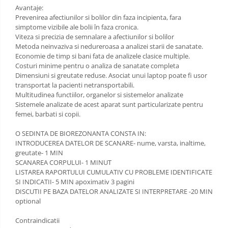
Avantaje:
Prevenirea afectiunilor si bolilor din faza incipienta, fara
simptome vizibile ale bolii în faza cronica.
Viteza si precizia de semnalare a afectiunilor si bolilor
Metoda neinvaziva si nedureroasa a analizei starii de sanatate.
Economie de timp si bani fata de analizele clasice multiple.
Costuri minime pentru o analiza de sanatate completa
Dimensiuni si greutate reduse. Asociat unui laptop poate fi usor
transportat la pacienti netransportabili.
Multitudinea functiilor, organelor si sistemelor analizate
Sistemele analizate de acest aparat sunt particularizate pentru
femei, barbati si copii.
O SEDINTA DE BIOREZONANTA CONSTA IN:
INTRODUCEREA DATELOR DE SCANARE- nume, varsta, inaltime,
greutate- 1 MIN
SCANAREA CORPULUI- 1 MINUT
LISTAREA RAPORTULUI CUMULATIV CU PROBLEME IDENTIFICATE
SI INDICATII- 5 MIN apoximativ 3 pagini
DISCUTII PE BAZA DATELOR ANALIZATE SI INTERPRETARE -20 MIN
optional
Contraindicatii