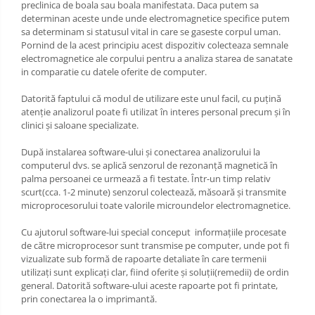
preclinica de boala sau boala manifestata. Daca putem sa
determinan aceste unde unde electromagnetice specifice putem
sa determinam si statusul vital in care se gaseste corpul uman.
Pornind de la acest principiu acest dispozitiv colecteaza semnale
electromagnetice ale corpului pentru a analiza starea de sanatate
in comparatie cu datele oferite de computer.
Datorită faptului că modul de utilizare este unul facil, cu puţină
atenţie analizorul poate fi utilizat în interes personal precum şi în
clinici şi saloane specializate.
După instalarea software-ului şi conectarea analizorului la
computerul dvs. se aplică senzorul de rezonanţă magnetică în
palma persoanei ce urmează a fi testate. Într-un timp relativ
scurt(cca. 1-2 minute) senzorul colectează, măsoară şi transmite
microprocesorului toate valorile microundelor electromagnetice.
Cu ajutorul software-lui special conceput informaţiile procesate
de către microprocesor sunt transmise pe computer, unde pot fi
vizualizate sub formă de rapoarte detaliate în care termenii
utilizaţi sunt explicaţi clar, fiind oferite şi soluţii(remedii) de ordin
general. Datorită software-ului aceste rapoarte pot fi printate,
prin conectarea la o imprimantă.