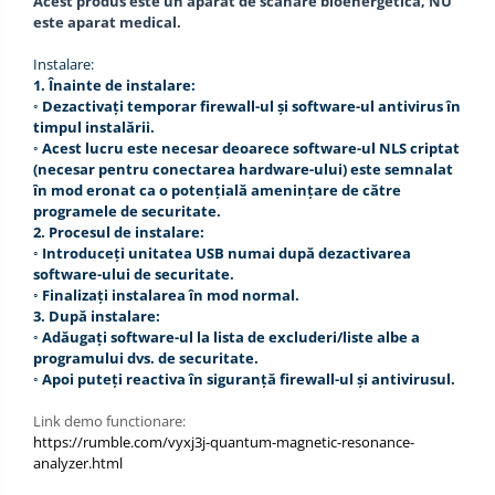
Acest produs este un aparat de scanare bioenergetica, NU
este aparat medical.
Instalare:
1. Înainte de instalare:
◦ Dezactivați temporar firewall-ul și software-ul antivirus în
timpul instalării.
◦ Acest lucru este necesar deoarece software-ul
NLS
criptat
(necesar pentru conectarea hardware-ului)
este
semnalat
în mod eronat ca o potențială amenințare de către
programele de securitate.
2. Procesul de instalare:
◦ Introduceți unitatea USB numai după dezactivarea
software-ului de securitate.
◦ Finalizați instalarea în mod normal.
3. După instalare:
◦ Adăugați software-ul la lista de excluderi/liste albe a
programului dvs. de securitate.
◦ Apoi puteți reactiva în siguranță firewall-ul și antivirusul.
Link demo functionare:
https://rumble.com/vyxj3j-quantum-magnetic-resonance-
analyzer.html