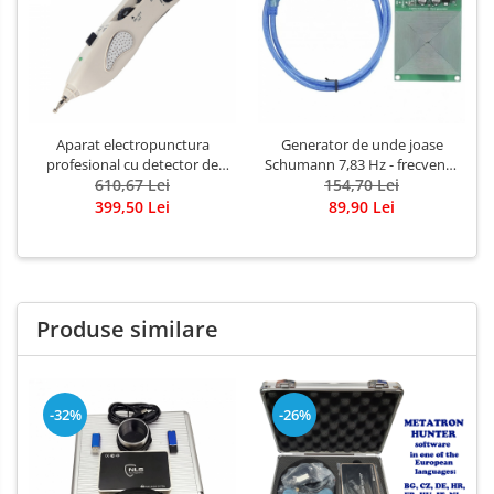
Aparat electropunctura
Generator de unde joase
profesional cu detector de
Schumann 7,83 Hz - frecventa
puncte de acupunctura si
610,67 Lei
Pamantului – pentru
154,70 Lei
meridiane
imbunatatirea imunitatii
399,50 Lei
89,90 Lei
Produse similare
-32%
-26%