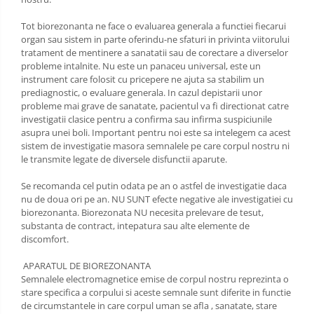
Tot biorezonanta ne face o evaluarea generala a functiei fiecarui
organ sau sistem in parte oferindu-ne sfaturi in privinta viitorului
tratament de mentinere a sanatatii sau de corectare a diverselor
probleme intalnite. Nu este un panaceu universal, este un
instrument care folosit cu pricepere ne ajuta sa stabilim un
prediagnostic, o evaluare generala. In cazul depistarii unor
probleme mai grave de sanatate, pacientul va fi directionat catre
investigatii clasice pentru a confirma sau infirma suspiciunile
asupra unei boli. Important pentru noi este sa intelegem ca acest
sistem de investigatie masora semnalele pe care corpul nostru ni
le transmite legate de diversele disfunctii aparute.
Se recomanda cel putin odata pe an o astfel de investigatie daca
nu de doua ori pe an. NU SUNT efecte negative ale investigatiei cu
biorezonanta. Biorezonata NU necesita prelevare de tesut,
substanta de contract, intepatura sau alte elemente de
discomfort.
APARATUL DE BIOREZONANTA
Semnalele electromagnetice emise de corpul nostru reprezinta o
stare specifica a corpului si aceste semnale sunt diferite in functie
de circumstantele in care corpul uman se afla , sanatate, stare