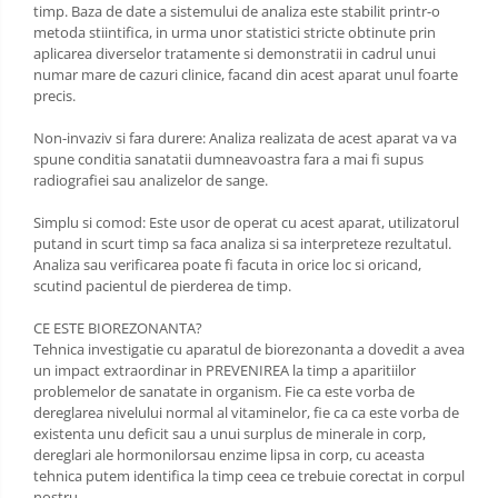
timp. Baza de date a sistemului de analiza este stabilit printr-o
metoda stiintifica, in urma unor statistici stricte obtinute prin
aplicarea diverselor tratamente si demonstratii in cadrul unui
numar mare de cazuri clinice, facand din acest aparat unul foarte
precis.
Non-invaziv si fara durere: Analiza realizata de acest aparat va va
spune conditia sanatatii dumneavoastra fara a mai fi supus
radiografiei sau analizelor de sange.
Simplu si comod: Este usor de operat cu acest aparat, utilizatorul
putand in scurt timp sa faca analiza si sa interpreteze rezultatul.
Analiza sau verificarea poate fi facuta in orice loc si oricand,
scutind pacientul de pierderea de timp.
CE ESTE BIOREZONANTA?
Tehnica investigatie cu aparatul de biorezonanta a dovedit a avea
un impact extraordinar in PREVENIREA la timp a aparitiilor
problemelor de sanatate in organism. Fie ca este vorba de
dereglarea nivelului normal al vitaminelor, fie ca ca este vorba de
existenta unu deficit sau a unui surplus de minerale in corp,
dereglari ale hormonilorsau enzime lipsa in corp, cu aceasta
tehnica putem identifica la timp ceea ce trebuie corectat in corpul
nostru.