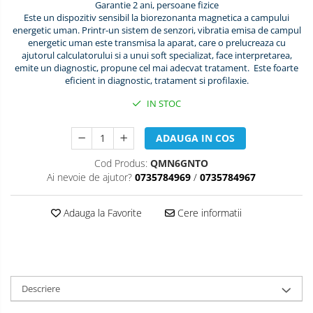
Garantie 2 ani, persoane fizice
Este un dispozitiv sensibil la biorezonanta magnetica a campului
energetic uman. Printr-un sistem de senzori, vibratia emisa de campul
energetic uman este transmisa la aparat, care o prelucreaza cu
ajutorul calculatorului si a unui soft specializat, face interpretarea,
emite un diagnostic, propune cel mai adecvat tratament. Este foarte
eficient in diagnostic, tratament si profilaxie.
IN STOC
ADAUGA IN COS
Cod Produs:
QMN6GNTO
Ai nevoie de ajutor?
0735784969
/
0735784967
Adauga la Favorite
Cere informatii
Descriere