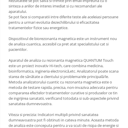
Rezultatele se pot salva si trimite prin email impreuna cu o
sinteza a ariilor de interes imediat si cu recomandari ale
aparatului.
Se pot face si comparatii intre diferite teste ale aceleiasi persoane
pentru a urmari evolutia dezechilibrului si eficacitatea
tratamentelor fizice sau energetice.
Dispozitivul de biorezonanta magnetica este un instrument nou
de analiza cuantica, accesibil ca pret atat specialistului cat si
pacientilor.
Aparatul de analiza cu rezonanta magnetica QUANTUM Touch
este un proiect inovativ Hi-tech, care combina medicina,
bioinformatica, ingineria electronică,etc. Analizatorul poate scana
starea de sănătate a clientului şi problema/ele principală/le.
Metoda analizatorului cuantic cu rezonanta magnetica este o
metoda de testare rapida, precisa, non-invaziva adecvata pentru
compararea efectelor tratamentelor curative si produselor ce tin
de ingrijirea sanatatii, verificand totodata si sub-aspectele privind
sanatatea dumnevoastra.
Viteza si precizia: Indicatori multipli privind sanatatea
dumneavoastra pot fi obtinuti in cateva minute. Aceasta metoda
de analiza este conceputa pentru a va scuti de risipa de energie si