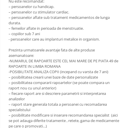
Nu este recomandat:
– persoanelor cu handicap.
– persoanelor cu stimulator cardiac.
– persoanelor aflate sub tratament medicamentos de lunga
durata.
– femeilor aflate in perioada de menstruatie.
– copiilor sub 7 ani
- persoanelor care au implanturi metalice in organism.
Prezinta urmatoarele avantaje fata de alte produse
asemanatoare:
-NUMARUL DE RAPOARTE ESTE CEL MAI MARE DE PE PIATA 49 de
RAPOARTE IN LIMBA ROMANA
-POSIBILITATE ANALIZA COPII (incepand cu varsta de 7 ani)
– posibilitatea crearii unei baze de date personalizate
– posibilitatea compararii rapoartelor (se poate compara un
raport nou cu unul anterior)
– fiecare raport are si descriere parametrii si interpretarea
analizelor
– raport stare generala totala a persoanei cu recomadarea
specialistului
– posibilitate modificare si inserare recomandarea specialist (aici
se pot adauga diferite tratamente , retete, gama de medicamente
pe care o promovati…)