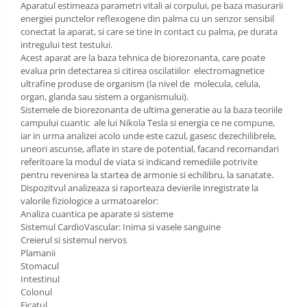
Aparatul estimeaza parametri vitali ai corpului, pe baza masurarii
energiei punctelor reflexogene din palma cu un senzor sensibil
conectat la aparat, si care se tine in contact cu palma, pe durata
intregului test testului.
Acest aparat are la baza tehnica de biorezonanta, care poate
evalua prin detectarea si citirea oscilatiilor electromagnetice
ultrafine produse de organism (la nivel de molecula, celula,
organ, glanda sau sistem a organismului).
Sistemele de biorezonanta de ultima generatie au la baza teoriile
campului cuantic ale lui Nikola Tesla si energia ce ne compune,
iar in urma analizei acolo unde este cazul, gasesc dezechilibrele,
uneori ascunse, aflate in stare de potential, facand recomandari
referitoare la modul de viata si indicand remediile potrivite
pentru revenirea la startea de armonie si echilibru, la sanatate.
Dispozitvul analizeaza si raporteaza devierile inregistrate la
valorile fiziologice a urmatoarelor:
Analiza cuantica pe aparate si sisteme
Sistemul CardioVascular: Inima si vasele sanguine
Creierul si sistemul nervos
Plamanii
Stomacul
Intestinul
Colonul
Ficatul