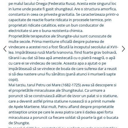
pe malul lacului Onega (Federatia Rusa). Acesta este singurul loc
in lume unde poate fi gasit shungiteul. Are o structura amorfica,
constanta in ceea ce priveste gravitatia. Se caracterizeaza printr-o
capacitate de reactie foarte ridicata in procesele termice, prin
proprietati ridicate catalitice, este un bun conducator de
electricitate si are o buna rezistenta chimica.
Proprietãtile terapeutice ale Shungite-ului sunt cunoscute de
multe secole. Prima mentiune oficialã despre puterea de
vindecare a acestei roci a fost fãcutã la inceputul secolului al XVII-
lea. Impãrãteasa rusã Marfa Ivanovna, fiind foarte grav bolnavã,
tãranii i-au dat sã bea apã amestecatã cu o piatrã neagrã, o apã
cu care ei se vindecau de secole. Aceasta apa a ajutat-o pe
impãrãteasaã sã se vindece de boala de care suferea dar a reusit
si sã dea nastere unui fiu sãnãtos (panã atunci ii muriserã sapte
copii).
Mai tarziu, tarul Petru cei Mare (1682-1725) avea sã descopere si
el proprietãtile miraculoase ale Shungiteului. Ca urmare a
poruncit sã se construiascã alãturi de izvor un palat si o statiune,
care a devenit astfel prima statiune ruseascã si a primit numele
de Apele Martiene. Mai mult, Petru afland despre proprietatile
antiseptice unice pe care le avea piatra care ii dadea apei forta
miraculoasa a poruncit ca fiecare soldat sã poarte la gat o bucata
de Shungite.