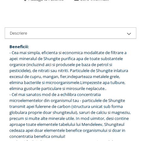
Descriere
Beneficii:
- Cea mai simpla, eficienta si economica modalitate de filtrare a
apei: mineralul de Shungite purifica apa de toate substantele
organice (incluzind aici si produsele pe baza de petrol si
pesticidele), de nitrati sau nitriti. Particulele de Shungite inlatura
excesul de cupru, mangan, fier,indeparteaza metalele grele,
elimina bacteriile si microorganismele.Limpezeste apa tulbure,
elimina gusturile particulare si mirosurile neplacute..
- Cel mai sanatos mod de a echilibra concentratia
microelementelor din organismul tau - particulele de Shungite
transmit apei fulerene de carbon (structura unicat sub forma
globulara proprie doar shungiteului), saruri de calciu si magneziu,
precum si multe alte minerale utile. In mod uimitor, desi contine
aproape toate elementele tabelului lui Mendeleev, Shungiteul
cedeaza apei doar elementele benefice organismului si doar in
concentratia benefica omului!