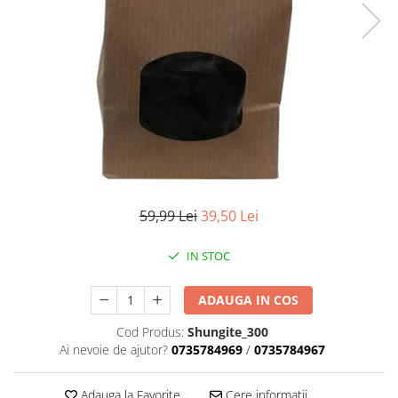
59,99 Lei
39,50 Lei
IN STOC
ADAUGA IN COS
Cod Produs:
Shungite_300
Ai nevoie de ajutor?
0735784969
/
0735784967
Adauga la Favorite
Cere informatii