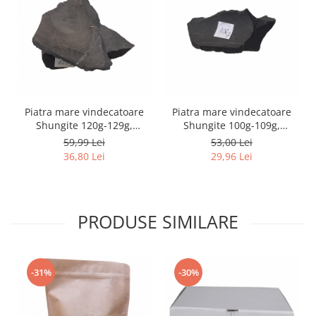
Piatra mare vindecatoare
Piatra mare vindecatoare
Shungite 120g-129g,
Shungite 100g-109g,
ecranare impotriva
ecranare impotriva
59,99 Lei
53,00 Lei
radiatiilor si protectie
radiatiilor si protectie
36,80 Lei
29,96 Lei
electromagnetica
electromagnetica
PRODUSE SIMILARE
-31%
-30%