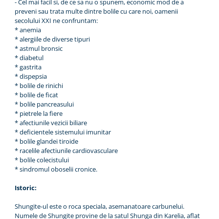
- Cel mai facil si, de ce sa nu o spunem, economic mod de a
preveni sau trata multe dintre bolile cu care noi, oamenii
secolului XXI ne confruntam:
* anemia
* alergiile de diverse tipuri
* astmul bronsic
* diabetul
* gastrita
* dispepsia
* bolile de rinichi
* bolile de ficat
* bolile pancreasului
* pietrele la fiere
* afectiunile vezicii biliare
* deficientele sistemului imunitar
* bolile glandei tiroide
* racelile afectiunile cardiovasculare
* bolile colecistului
* sindromul oboselii cronice.
Istoric:
Shungite-ul este o roca speciala, asemanatoare carbunelui.
Numele de Shungite provine de la satul Shunga din Karelia, aflat