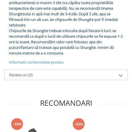
antibacteriene) si maxim 3 zile (va cãpãta toate proprietãtile
terapeutice de care este capabilã). Nu se recomandã tinerea
Shungiteului in apã mai mult de 3-4 zile. Dupã 3 zile, apa se
filtreazã intr-un alt vas, iar chipsurile de Shungite pot fi imediat
refolosite.
Chipsurile de Shungite trebuie inlocuite dupã fiecare 6 luni; se
recomandã ca dupã o lunã de utilizare chipsurile sa fie expuse 1-2
ore la soare. Recomandãm celor care folosesc apa din
puturi/fantani sã trateze apa potabilã cu Shungite, minim 30
minute inainte de a o consuma.
Informatii conformitate produs
Review-uri
(0)
RECOMANDARI
-39%
-43%