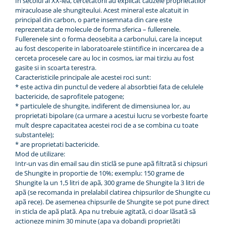
In secolul al XX-lea, cercetatorii au explicat cauzele proprietatilor
miraculoase ale shungiteului. Acest mineral este alcatuit in
principal din carbon, o parte insemnata din care este
reprezentata de molecule de forma sferica – fullerenele.
Fullerenele sint o forma deosebita a carbonului, care la inceput
au fost descoperite in laboratoarele stiintifice in incercarea de a
cerceta procesele care au loc in cosmos, iar mai tirziu au fost
gasite si in scoarta terestra.
Caracteristicile principale ale acestei roci sunt:
* este activa din punctul de vedere al absorbtiei fata de celulele
bactericide, de saprofitele patogene;
* particulele de shungite, indiferent de dimensiunea lor, au
proprietati bipolare (ca urmare a acestui lucru se vorbeste foarte
mult despre capacitatea acestei roci de a se combina cu toate
substantele);
* are proprietati bactericide.
Mod de utilizare:
Intr-un vas din email sau din sticlã se pune apã filtratã si chipsuri
de Shungite in proportie de 10%; exemplu: 150 grame de
Shungite la un 1,5 litri de apã, 300 grame de Shungite la 3 litri de
apã (se recomanda in prelalabil clatirea chipsurilor de Shungite cu
apã rece). De asemenea chipsurile de Shungite se pot pune direct
in sticla de apã platã. Apa nu trebuie agitatã, ci doar lãsatã sã
actioneze minim 30 minute (apa va dobandi proprietãti