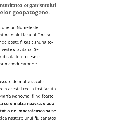
imunitatea organismului
onelor geopatogene.
rbunelui. Numele de
lat pe malul lacului Onega
nde poate fi gasit shungite-
iveste gravitatia. Se
ridicata in procesele
un bun conducator de
oscute de multe secole.
 a acestei roci a fost facuta
 Marfa Ivanovna, fiind foarte
a cu o piatra neagra, o apa
utat-o pe imparateasaa sa se
 dea nastere unui fiu sanatos