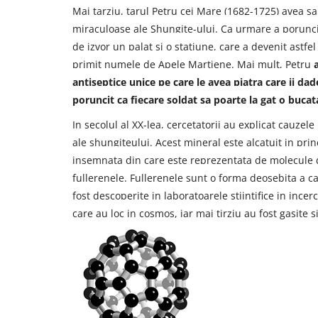
Mai tarziu, tarul Petru cei Mare (1682-1725) avea sa
miraculoase ale Shungite-ului. Ca urmare a poruncit
de izvor un palat si o statiune, care a devenit astfe
primit numele de Apele Martiene. Mai mult, Petru
antiseptice unice pe care le avea piatra care ii da
poruncit ca fiecare soldat sa poarte la gat o buca
In secolul al XX-lea, cercetatorii au explicat cauzel
ale shungiteului. Acest mineral este alcatuit in prin
insemnata din care este reprezentata de molecule 
fullerenele. Fullerenele sunt o forma deosebita a c
fost descoperite in laboratoarele stiintifice in ince
care au loc in cosmos, iar mai tirziu au fost gasite si