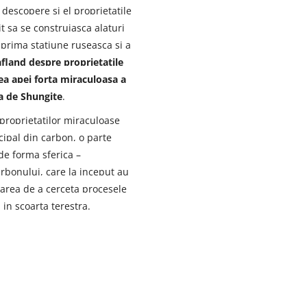
 descopere si el proprietatile
 sa se construiasca alaturi
l prima statiune ruseasca si a
afland despre proprietatile
dea apei forta miraculoasa a
ta de Shungite
.
e proprietatilor miraculoase
cipal din carbon, o parte
de forma sferica –
arbonului, care la inceput au
rcarea de a cerceta procesele
 in scoarta terestra.