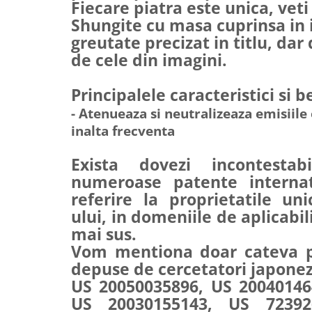
Fiecare piatra este unica, veti
Laptopuri
Shungite cu masa cuprinsa in 
Manopera instalare
greutate precizat in titlu, dar
Masti sport, protectie antipoluare
de cele din imagini.
Monitoare LED
Redresoare auto
Principalele caracteristici si be
Suporturi TV
- Atenueaza si neutralizeaza emisiil
Tastaturi si huse tablete
inalta frecventa
Exista dovezi incontestabi
numeroase patente internat
referire la proprietatile un
ului, in domeniile de aplicabi
mai sus.
Vom mentiona doar cateva p
depuse de cercetatori japonezi
US 20050035896, US 20040146
US 20030155143, US 72392