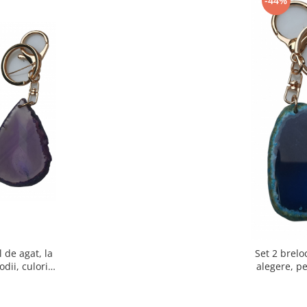
-44%
l de agat, la
Set 2 breloc
dii, culori,
alegere, pe