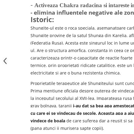
-
Activeaza Chakra radacina si intareste 
- elimina influentele negative ale z
Istoric:
Shungite-ul este o roca speciala, asemanatoare ca
Shungite provine de la satul Shunga din Karelia, af
(Federatia Rusa). Acesta este singurul loc in lume u
ul. Are o structura amorfica, constanta in ceea ce pr
caracterizeaza printr-o capacitate de reactie foarte 
termice, prin proprietati ridicate catalitice, este 
electricitate si are o buna rezistenta chimica.
Proprietatile terapeutice ale Shungiteului sunt cun
Prima mentiune oficiala despre puterea de vindecare
la inceputul secolului al XVII-lea. Imparateasa rusa
grav bolnava, taranii
i-au dat sa bea apa amestecat
cu care ei se vindecau de secole. Aceasta apa a aj
vindece de boala
de care suferea dar a reusit si sa
(pana atunci ii murisera sapte copii).