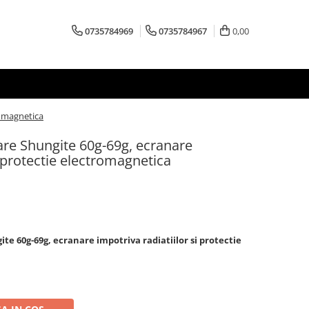
0735784969
0735784967
0,00
romagnetica
are Shungite 60g-69g, ecranare
i protectie electromagnetica
e 60g-69g, ecranare impotriva radiatiilor si protectie