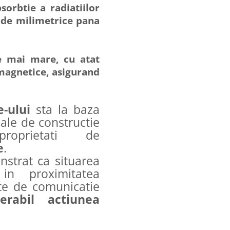
sorbtie a radiatiilor
nde milimetrice pana
te mai mare, cu atat
magnetice, asigurand
e-ului
sta la baza
iale de constructie
roprietati de
e
.
nstrat ca situarea
e
in proximitatea
nte de comunicatie
erabil actiunea