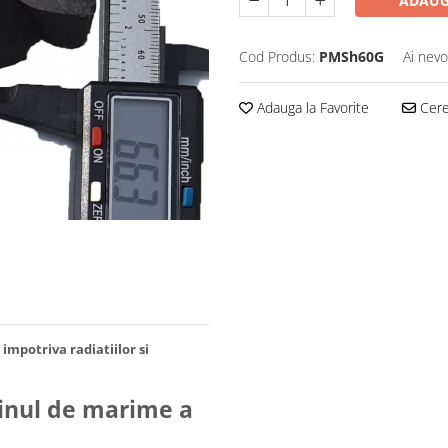
ADAUG
Cod Produs:
PMSh60G
Ai nevo
Adauga la Favorite
Cere 
mpotriva radiatiilor si
dinul de marime a