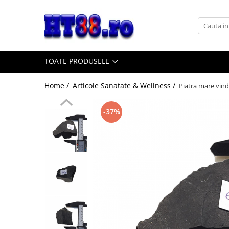
Toate Produsele
Sisteme Desktop
TOATE PRODUSELE
Accesorii IT
Adaptoare, convertoare
Home /
Articole Sanatate & Wellness /
Piatra mare vind
Adaptoare USB
Convertoare si adaptoare video
-37%
Convertoare si conectori audio
Adaptoare console jocuri
Captura video
Hub-uri, Splittere, Switch-uri
Hub-uri adaptoare video
Splittere video HDMI
Switch-uri KVM
Switch-uri video HDMI