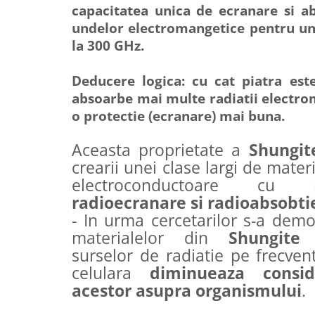
capacitatea unica de ecranare si ab
undelor electromangetice pentru u
la 300 GHz.
Deducere logica: cu cat piatra es
absoarbe mai multe radiatii electro
o protectie (ecranare) mai buna.
Aceasta proprietate a
Shungit
crearii unei clase largi de mater
electroconductoare cu p
radioecranare si radioabsobti
- In urma cercetarilor s-a demo
materialelor din
Shungit
surselor de radiatie pe frecve
celulara
diminueaza consid
acestor asupra organismului
.