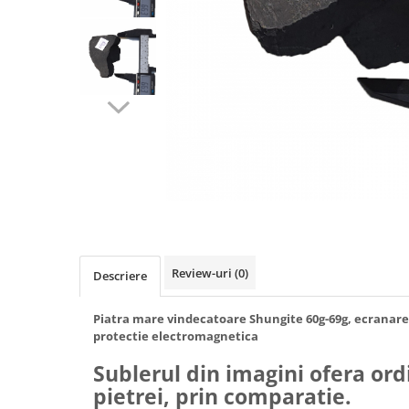
Hub-uri USB
Accesorii telefoane mobile
Alte accesorii calculatoare
Alte accesorii calculatoare
Unitati optice
Aparate si instrumente de masura
Instrumente de masura
PH metre si TDS
Articole Sanatate & Wellness
Aparate biorezonanta,
electromasaj
Review-uri
(0)
Descriere
Cristale naturale, pietre minerale
Becuri LED
Piatra mare vindecatoare Shungite 60g-69g, ecranare i
protectie electromagnetica
Cabluri video, extendere si
conectori video
Sublerul din imagini ofera or
Consumabile compatibile
pietrei, prin comparatie.
Jucarii interactive