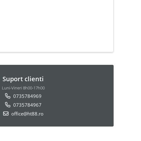
Suport clienti
Luni-Vineri 8h00-17h00
0735784969
0735784967
office@ht88.ro