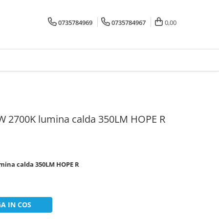
0735784969
0735784967
0,00
7W 2700K lumina calda 350LM HOPE R
lumina calda 350LM HOPE R
A IN COS