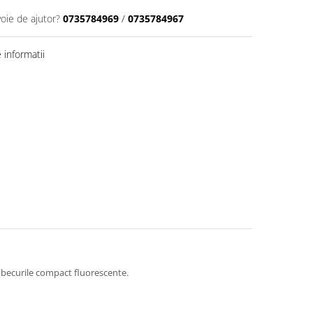
voie de ajutor?
0735784969
/
0735784967
informatii
de becurile compact fluorescente.