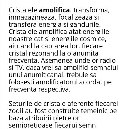
Cristalele
amplifica
, transforma,
inmagazineaza, focalizeaza si
transfera energia si gandurile.
Cristalele amplifica atat energiile
noastre cat si energiile cosmice,
ajutand la captarea lor, fiecare
cristal rezonand la o anumita
frecventa. A
semenea undelor
radio
si
TV,
daca
vrei
sa
amplifici semnalul
unui
anumit
canal,
trebuie
sa
folosesti amplificatorul acordat
pe
frecventa
respectiva.
Seturile de cristale aferente fiecarei
zodii au fost construite temeinic pe
baza atribuirii pietrelor
semipretioase fiecarui semn