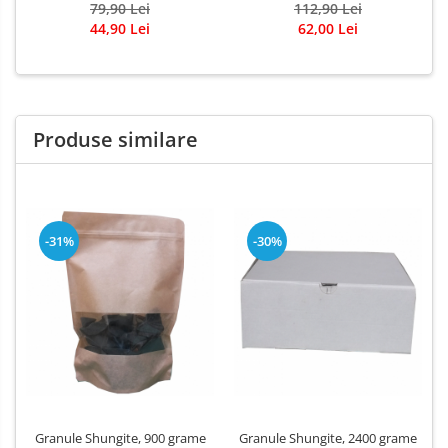
personalizate pentru zodii,
79,90 Lei
personalizate pentru zodii,
112,90 Lei
culori, chakre
culori, chakre
44,90 Lei
62,00 Lei
Produse similare
-31%
-30%
Granule Shungite, 900 grame
Granule Shungite, 2400 grame