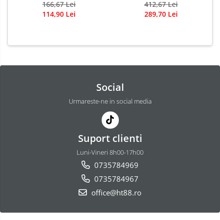
166,67 Lei
412,67 Lei
114,90 Lei
289,70 Lei
Social
Urmareste-ne in social media
Suport clienti
Luni-Vineri 8h00-17h00
0735784969
0735784967
office@ht88.ro