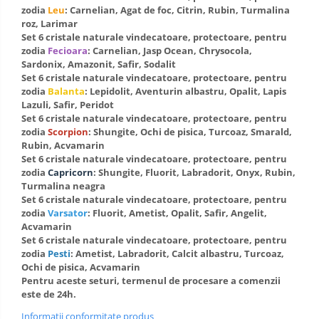
zodia
Leu
: Carnelian, Agat de foc, Citrin, Rubin, Turmalina
roz, Larimar
Set 6 cristale naturale vindecatoare, protectoare, pentru
zodia
Fecioara
: Carnelian, Jasp Ocean, Chrysocola,
Sardonix, Amazonit, Safir, Sodalit
Set 6 cristale naturale vindecatoare, protectoare, pentru
zodia
Balanta
: Lepidolit, Aventurin albastru, Opalit, Lapis
Lazuli, Safir, Peridot
Set 6 cristale naturale vindecatoare, protectoare, pentru
zodia
Scorpion
: Shungite, Ochi de pisica, Turcoaz, Smarald,
Rubin, Acvamarin
Set 6 cristale naturale vindecatoare, protectoare, pentru
zodia
Capricorn
: Shungite, Fluorit, Labradorit, Onyx, Rubin,
Turmalina neagra
Set 6 cristale naturale vindecatoare, protectoare, pentru
zodia
Varsator
: Fluorit, Ametist, Opalit, Safir, Angelit,
Acvamarin
Set 6 cristale naturale vindecatoare, protectoare, pentru
zodia
Pesti
: Ametist, Labradorit, Calcit albastru, Turcoaz,
Ochi de pisica, Acvamarin
Pentru aceste seturi, termenul de procesare a comenzii
este de 24h.
Informatii conformitate produs