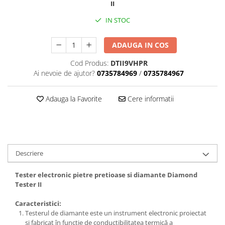
II
IN STOC
ADAUGA IN COS
Cod Produs:
DTII9VHPR
Ai nevoie de ajutor?
0735784969
/
0735784967
Adauga la Favorite
Cere informatii
Descriere
Tester electronic pietre pretioase si diamante Diamond
Tester II
Caracteristici:
Testerul de diamante este un instrument electronic proiectat
și fabricat în funcție de conductibilitatea termică a