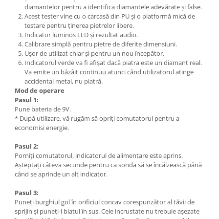
diamantelor pentru a identifica diamantele adevărate și false.
Acest tester vine cu o carcasă din PU și o platformă mică de
testare pentru ținerea pietrelor libere.
Indicator luminos LED și rezultat audio.
Calibrare simplă pentru pietre de diferite dimensiuni.
Ușor de utilizat chiar și pentru un nou începător.
Indicatorul verde va fi afișat dacă piatra este un diamant real.
Va emite un bâzâit continuu atunci când utilizatorul atinge
accidental metal, nu piatră.
Mod de operare
Pasul 1:
Pune bateria de 9V.
* După utilizare, vă rugăm să opriți comutatorul pentru a
economisi energie.
Pasul 2:
Porniți comutatorul, indicatorul de alimentare este aprins.
Așteptați câteva secunde pentru ca sonda să se încălzească până
când se aprinde un alt indicator.
Pasul 3:
Puneți burghiul gol în orificiul concav corespunzător al tăvii de
sprijin și puneți-i blatul în sus. Cele incrustate nu trebuie așezate