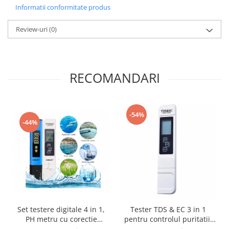
Informatii conformitate produs
Review-uri
(0)
RECOMANDARI
-54%
-44%
Set testere digitale 4 in 1,
Tester TDS & EC 3 in 1
PH metru cu corectie
pentru controlul puritatii,
automata si TDS & EC,
conductivitatii si