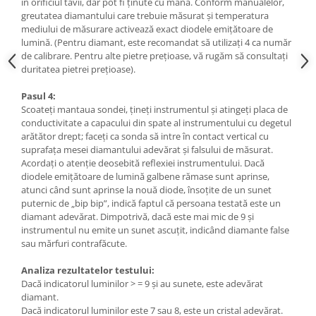
în orificiul tăvii, dar pot fi ținute cu mâna. Conform manualelor,
greutatea diamantului care trebuie măsurat și temperatura
mediului de măsurare activează exact diodele emițătoare de
lumină. (Pentru diamant, este recomandat să utilizați 4 ca număr
de calibrare. Pentru alte pietre prețioase, vă rugăm să consultați
duritatea pietrei prețioase).
Pasul 4:
Scoateți mantaua sondei, țineți instrumentul și atingeți placa de
conductivitate a capacului din spate al instrumentului cu degetul
arătător drept; faceți ca sonda să intre în contact vertical cu
suprafața mesei diamantului adevărat și falsului de măsurat.
Acordați o atenție deosebită reflexiei instrumentului. Dacă
diodele emițătoare de lumină galbene rămase sunt aprinse,
atunci când sunt aprinse la nouă diode, însoțite de un sunet
puternic de „bip bip”, indică faptul că persoana testată este un
diamant adevărat. Dimpotrivă, dacă este mai mic de 9 și
instrumentul nu emite un sunet ascuțit, indicând diamante false
sau mărfuri contrafăcute.
Analiza rezultatelor testului:
Dacă indicatorul luminilor > = 9 și au sunete, este adevărat
diamant.
Dacă indicatorul luminilor este 7 sau 8, este un cristal adevărat.