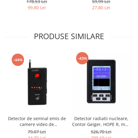
178,53 Lei
59,99 Lei
pentru masurarea PH-ului
temperaturii apei, LCD
99,80 Lei
27,80 Lei
si calitatii apei
PRODUSE SIMILARE
-43%
-44%
Detector de semnal emis de
Detector radiatii nucleare,
camere video de
Contor Geiger, HOPE R, mW,
supraveghere si microfoane
0-99.99 µSv/h, LCD, negru
79,07 Lei
526,70 Lei
spion
44,00 Lei
299,60 Lei