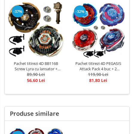
-37%
-32%
Pachet titirezi 4D BB116B
Pachet titirezi 4D PEGASIS
Screw Lyra cu lansator +
Attack Pack 4 buc + 2
W103R2F Galaxy Pegasis cu
89,90 Lei
lansatoare + 2 varfuri
119,90 Lei
lansator + maner ergonomic
metalice: BB105 Big Bang,
56,60 Lei
81,80 Lei
si varfuri metalice
BB121A Wing, 3013-02 Big
Bang Blue Wing, BB70 Galaxy
Produse similare