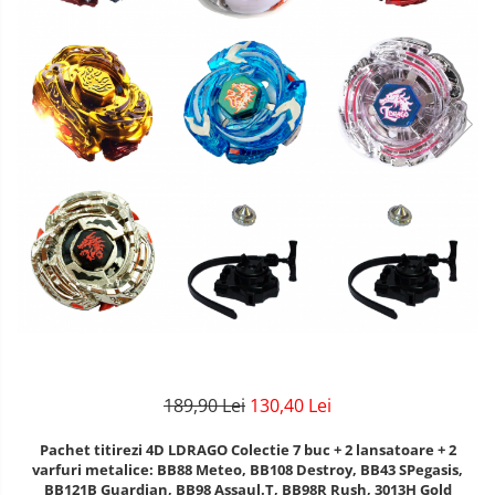
189,90 Lei
130,40 Lei
Pachet titirezi 4D LDRAGO Colectie 7 buc + 2 lansatoare + 2
varfuri metalice: BB88 Meteo, BB108 Destroy, BB43 SPegasis,
BB121B Guardian, BB98 Assaul.T, BB98R Rush, 3013H Gold