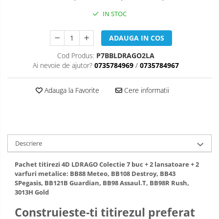
IN STOC
ADAUGA IN COS
Cod Produs:
P7BBLDRAGO2LA
Ai nevoie de ajutor?
0735784969
/
0735784967
Adauga la Favorite
Cere informatii
Descriere
Pachet titirezi 4D LDRAGO Colectie 7 buc + 2 lansatoare + 2
varfuri metalice: BB88 Meteo, BB108 Destroy, BB43
SPegasis, BB121B Guardian, BB98 Assaul.T, BB98R Rush,
3013H Gold
Construieste-ti titirezul preferat