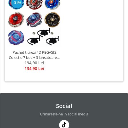
-31%
Pachet titirezi 4D PEGASIS
Colectie 7 buc + 3 lansatoare +
2 varfuri metalice: BB105 Big
194,90 Lei
Bang, BB121A Wing, 3011B
134,90 Lei
Astro, 3013-02 Big Bang Blue
Wing, BB70 Galaxy, BB28
Rock, W103R2F Galaxy
Social
Urmareste-ne in social media