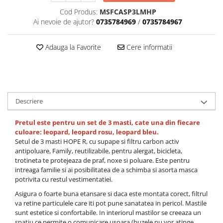
Cod Produs:
MSFCASP3LMHP
Laptopuri
Ai nevoie de ajutor?
0735784969
/
0735784967
Manopera instalare
Masti sport, protectie antipoluare
Adauga la Favorite
Cere informatii
Monitoare LED
Redresoare auto
Suporturi TV
Tastaturi si huse tablete
Descriere
Pretul este pentru un set de 3 masti, cate una din fiecare
culoare: leopard, leopard rosu, leopard bleu.
Setul de 3 masti HOPE R, cu supape si filtru carbon activ
antipoluare, Family, reutilizabile, pentru alergat, bicicleta,
trotineta te protejeaza de praf, noxe si poluare. Este pentru
intreaga familie si ai posibilitatea de a schimba si asorta masca
potrivita cu restul vestimentatiei.
Asigura o foarte buna etansare si daca este montata corect, filtrul
va retine particulele care iti pot pune sanatatea in pericol. Mastile
sunt estetice si confortabile. In interiorul mastilor se creeaza un
spatiu ce permite o comunicare usoara (buzele nu vor atinge