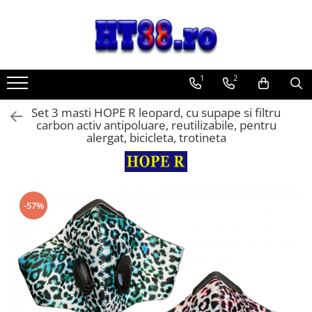
Toate Produsele
Sisteme Desktop
1
2
Accesorii IT
Adaptoare, convertoare
Set 3 masti HOPE R leopard, cu supape si filtru
carbon activ antipoluare, reutilizabile, pentru
Adaptoare USB
alergat, bicicleta, trotineta
Convertoare si adaptoare video
Convertoare si conectori audio
Adaptoare console jocuri
Captura video
-57%
Hub-uri, Splittere, Switch-uri
Hub-uri adaptoare video
Splittere video HDMI
Switch-uri KVM
Switch-uri video HDMI