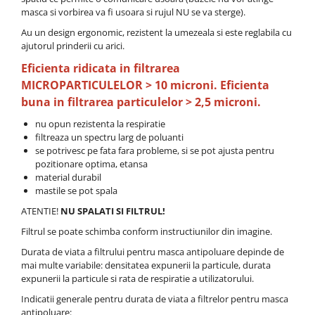
masca si vorbirea va fi usoara si rujul NU se va sterge).
Au un design ergonomic, rezistent la umezeala si este reglabila cu
ajutorul prinderii cu arici.
Eficienta ridicata in filtrarea
MICROPARTICULELOR > 10 microni. E
ficienta
buna in filtrarea particulelor
> 2,5 microni.
nu opun rezistenta la respiratie
filtreaza un spectru larg de poluanti
se potrivesc pe fata fara probleme, si se pot ajusta pentru
pozitionare optima, etansa
material durabil
mastile se pot spala
ATENTIE!
NU SPALATI SI FILTRUL!
Filtrul se poate schimba conform instructiunilor din imagine.
Durata de viata a filtrului pentru masca antipoluare depinde de
mai multe variabile: densitatea expunerii la particule, durata
expunerii la particule si rata de respiratie a utilizatorului.
Indicatii generale pentru durata de viata a filtrelor pentru masca
antipoluare: