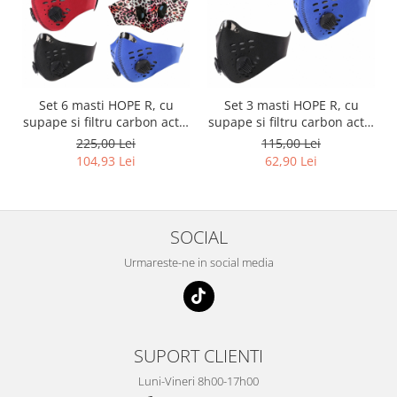
Set 6 masti HOPE R, cu
Set 3 masti HOPE R, cu
supape si filtru carbon activ
supape si filtru carbon activ
antipoluare, Family,
antipoluare, Family,
225,00 Lei
115,00 Lei
reutilizabile, pentru alergat,
reutilizabile, pentru alergat,
104,93 Lei
62,90 Lei
bicicleta, trotineta
bicicleta, trotineta
SOCIAL
Urmareste-ne in social media
SUPORT CLIENTI
Luni-Vineri 8h00-17h00