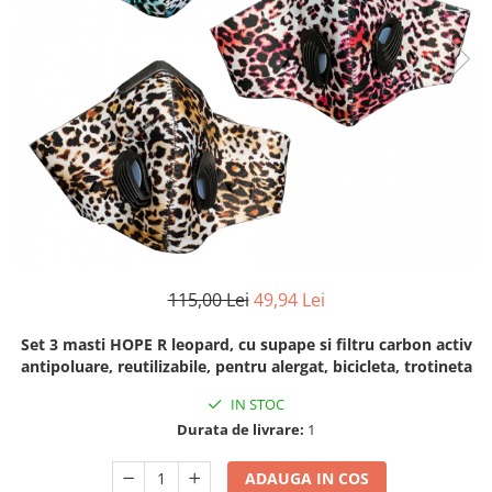
Hub-uri USB
Accesorii telefoane mobile
Alte accesorii calculatoare
Alte accesorii calculatoare
Unitati optice
Aparate si instrumente de masura
Instrumente de masura
PH metre si TDS
Articole Sanatate & Wellness
Aparate biorezonanta,
115,00 Lei
49,94 Lei
electromasaj
Set 3 masti HOPE R leopard, cu supape si filtru carbon activ
Cristale naturale, pietre minerale
antipoluare, reutilizabile, pentru alergat, bicicleta, trotineta
Becuri LED
IN STOC
Cabluri video, extendere si
Durata de livrare:
1
conectori video
Consumabile compatibile
ADAUGA IN COS
Jucarii interactive