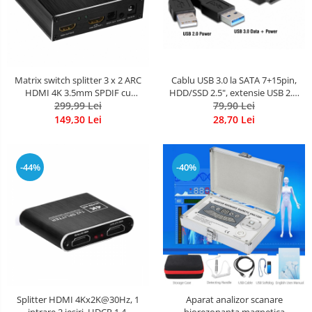
Matrix switch splitter 3 x 2 ARC
Cablu USB 3.0 la SATA 7+15pin,
HDMI 4K 3.5mm SPDIF cu
HDD/SSD 2.5", extensie USB 2.0,
3.5mm L/R Audio extractor si
299,99 Lei
lungime 10cm, HOPE R
79,90 Lei
telecomanda IR, HOPE R
149,30 Lei
28,70 Lei
-44%
-40%
Splitter HDMI 4Kx2K@30Hz, 1
Aparat analizor scanare
intrare 2 iesiri, HDCP 1.4,
biorezonanta magnetica