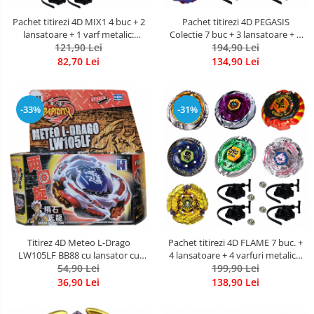
Pachet titirezi 4D MIX1 4 buc + 2
Pachet titirezi 4D PEGASIS
lansatoare + 1 varf metalic:
Colectie 7 buc + 3 lansatoare + 2
BB106 Fang Leone, BB88 Meteo
121,90 Lei
varfuri metalice: BB105 Big Bang,
194,90 Lei
L-Drago, BB99 Hell Kerbecs,
BB121A Wing, 3011B Astro, 3013-
82,70 Lei
134,90 Lei
BB122 Diablo Nemesis
02 Big Bang Blue Wing, BB70
Galaxy, BB28 Rock, W103R2F
Galaxy
-33%
-31%
Titirez 4D Meteo L-Drago
Pachet titirezi 4D FLAME 7 buc. +
LW105LF BB88 cu lansator cu
4 lansatoare + 4 varfuri metalice:
sfoara, accelerator 180 si varf
54,90 Lei
BB118 Phantom Orion, BB111
199,90 Lei
metalic
Mercury Anubius, BB126 Flash
36,90 Lei
138,90 Lei
Sagittario, BB121C DuoUranus,
BB43 Spegasis LDrago, BB99 Hell