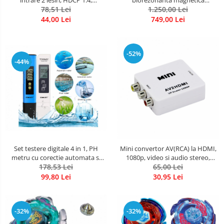
UltraHD, slim, negru
78,51 Lei
QUANTUM generatia 5,
1.250,00 Lei
diagnosticare
44,00 Lei
749,00 Lei
-52%
-44%
Set testere digitale 4 in 1, PH
Mini convertor AV(RCA) la HDMI,
metru cu corectie automata si
1080p, video si audio stereo,
TDS & EC, pentru masurarea PH-
178,53 Lei
65,00 Lei
HOPE R
ului si calitatii apei
99,80 Lei
30,95 Lei
-32%
-32%