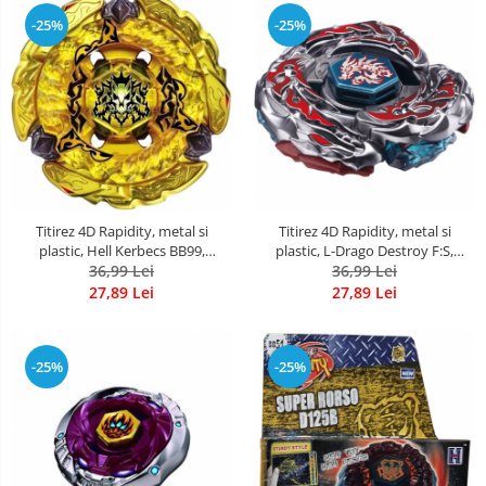
Kerbecs, BB48
-25%
-25%
Titirez 4D Rapidity, metal si
Titirez 4D Rapidity, metal si
plastic, Hell Kerbecs BB99,
plastic, L-Drago Destroy F:S,
Flame, cu lansator si varf metalic
36,99 Lei
BB108, Attack, cu lansator si varf
36,99 Lei
metalic
27,89 Lei
27,89 Lei
-25%
-25%