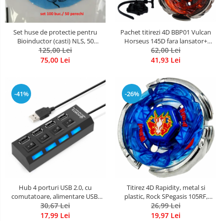
Set huse de protectie pentru
Pachet titirezi 4D BBP01 Vulcan
Bioinductor (casti) NLS, 50
Horseus 145D fara lansator+
perechi, 100 buc.
125,00 Lei
BB121A Wing Pegasis 90WF cu
62,00 Lei
lansator si varf metalic
75,00 Lei
41,93 Lei
-41%
-26%
Hub 4 porturi USB 2.0, cu
Titirez 4D Rapidity, metal si
comutatoare, alimentare USB,
plastic, Rock SPegasis 105RF,
negru, HOPE R
30,67 Lei
BB28, Attack, fara lansator
26,99 Lei
17,99 Lei
19,97 Lei