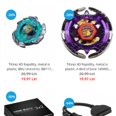
-26%
-26%
Titirez 4D Rapidity, metal si
Titirez 4D Rapidity, metal si
plastic, Blitz Unicorno, BB117,
plastic, A Bird of Jove 145WD,
Attack, fara lansator
26,99 Lei
BB47, Balance, fara lansator
26,99 Lei
19,97 Lei
19,97 Lei
-50%
-64%