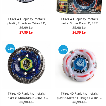
Titirez 4D Rapidity, metal si
Titirez 4D Rapidity, metal si
plastic, Phantom Orion B:D,
plastic, Super Rorso D, BB51,
BB118, Flame, cu lansator si varf
36,99 Lei
Defense, cu lansator si varf
35,90 Lei
metalic
metalic
27,89 Lei
26,99 Lei
-25%
-26%
Titirez 4D Rapidity, metal si
Titirez 4D Rapidity, metal si
plastic, DuoUranus 230WD,
plastic, Meteo L-Drago LW105LF,
BB121C, Flame, cu lansator si
35,90 Lei
BB88, Attack, fara lansator
26,99 Lei