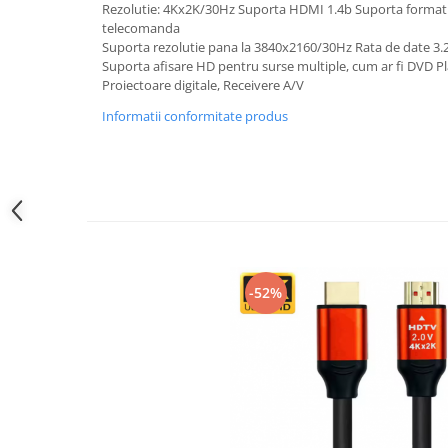
Rezolutie: 4Kx2K/30Hz Suporta HDMI 1.4b Suporta format 
Laptopuri
telecomanda
Suporta rezolutie pana la 3840x2160/30Hz Rata de date 3
Manopera instalare
Suporta afisare HD pentru surse multiple, cum ar fi DVD Play
Masti sport, protectie antipoluare
Proiectoare digitale, Receivere A/V
Monitoare LED
Informatii conformitate produs
Redresoare auto
Suporturi TV
Tastaturi si huse tablete
-52%