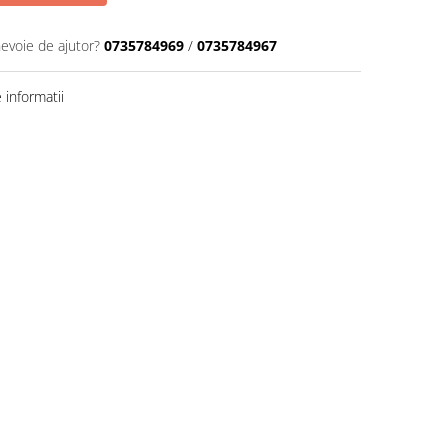
nevoie de ajutor?
0735784969
/
0735784967
informatii