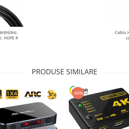
 4K@60Hz,
Cablu 
ti, HOPE R
c
i
PRODUSE SIMILARE
-62%