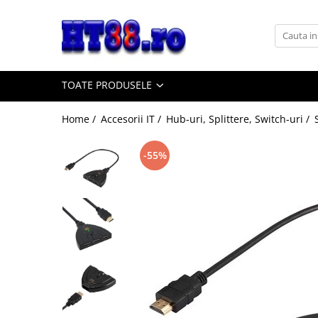
Toate Produsele
Sisteme Desktop
TOATE PRODUSELE
Accesorii IT
Adaptoare, convertoare
Home /
Accesorii IT /
Hub-uri, Splittere, Switch-uri /
Adaptoare USB
Convertoare si adaptoare video
-55%
Convertoare si conectori audio
Adaptoare console jocuri
Captura video
Hub-uri, Splittere, Switch-uri
Hub-uri adaptoare video
Splittere video HDMI
Switch-uri KVM
Switch-uri video HDMI