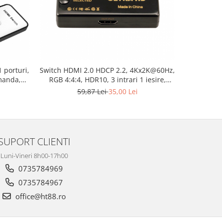
-42%
 porturi,
Switch HDMI 2.0 HDCP 2.2, 4Kx2K@60Hz,
Switch HD
omanda,
RGB 4:4:4, HDR10, 3 intrari 1 iesire,
suport
telecomanda IR, negru
Extracto
59,87 Lei
35,00 Lei
SUPORT CLIENTI
Luni-Vineri 8h00-17h00
0735784969
0735784967
office@ht88.ro