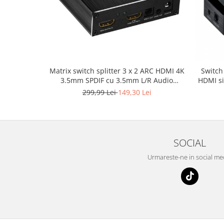
Matrix switch splitter 3 x 2 ARC HDMI 4K
Switch
3.5mm SPDIF cu 3.5mm L/R Audio
HDMI s
extractor si telecomanda IR, HOPE R
su
299,99 Lei
149,30 Lei
SOCIAL
Urmareste-ne in social me