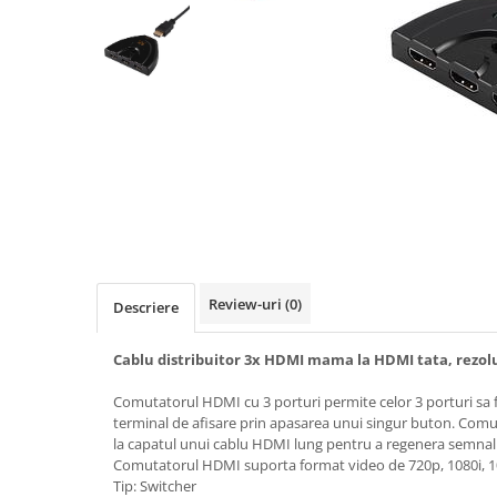
Hub-uri USB
Accesorii telefoane mobile
Alte accesorii calculatoare
Alte accesorii calculatoare
Unitati optice
Aparate si instrumente de masura
Instrumente de masura
PH metre si TDS
Articole Sanatate & Wellness
Aparate biorezonanta,
Review-uri
(0)
Descriere
electromasaj
Cristale naturale, pietre minerale
Cablu distribuitor 3x HDMI mama la HDMI tata, rezol
Becuri LED
Comutatorul HDMI cu 3 porturi permite celor 3 porturi sa 
Cabluri video, extendere si
terminal de afisare prin apasarea unui singur buton. Comuta
conectori video
la capatul unui cablu HDMI lung pentru a regenera semnal
Comutatorul HDMI suporta format video de 720p, 1080i, 1
Consumabile compatibile
Tip: Switcher
Jucarii interactive