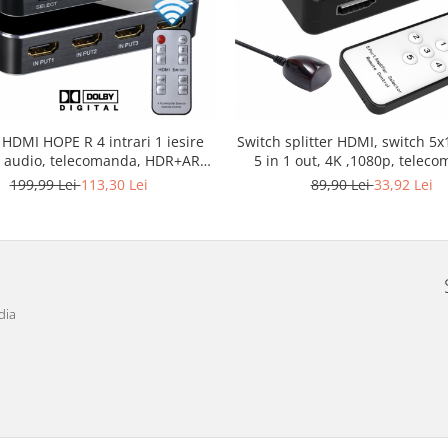
 HDMI HOPE R 4 intrari 1 iesire
Switch splitter HDMI, switch 5x1
i audio, telecomanda, HDR+ARC
5 in 1 out, 4K ,1080p, telec
porta 3D si UHD 4K, negru
negru, HOPE R
199,99 Lei
113,30 Lei
89,90 Lei
33,92 Lei
dia