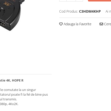
Cod Produs:
C3HDM4KHP
Ai 
Adauga la Favorite
Cere 
utie 4K, HOPE R
fie comutate la un singur
torul poate fi la fel de bine pus
ul transmis.
080p, 4Kx2K.