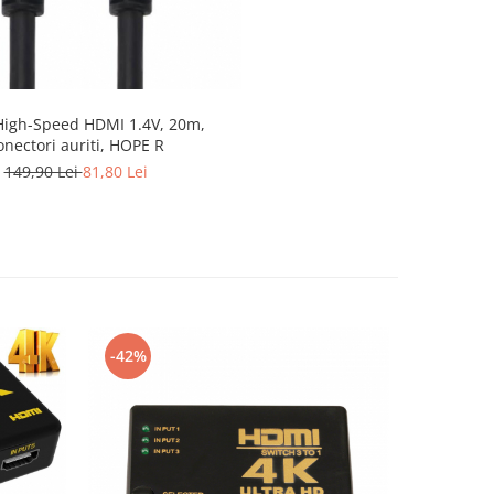
High-Speed HDMI 1.4V, 20m,
onectori auriti, HOPE R
149,90 Lei
81,80 Lei
-42%