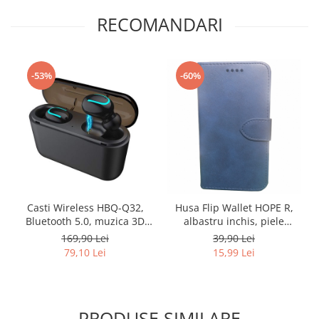
RECOMANDARI
-53%
-60%
Casti Wireless HBQ-Q32,
Husa Flip Wallet HOPE R,
Bluetooth 5.0, muzica 3D
albastru inchis, piele
Surround de inalta calitate,
ecologica, la alegere,
169,90 Lei
39,90 Lei
apeluri telefon, compatibile
pentru IPHONE 6, IPHONE
79,10 Lei
15,99 Lei
IOS Samsung iPhone
7/8, IPHONE X, SAMSUNG
Android Huawei Xiaomi,
A6 2018, SAMSUNG S9,
negru
SAMSUNG S8, SAMSUNG J5
2017
PRODUSE SIMILARE