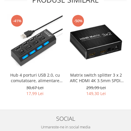
-41%
-50%
Hub 4 porturi USB 2.0, cu
Matrix switch splitter 3 x 2
comutatoare, alimentare
ARC HDMI 4K 3.5mm SPDIF
USB, negru, HOPE R
cu 3.5mm L/R Audio
30,67 Lei
299,99 Lei
extractor si telecomanda IR,
17,99 Lei
149,30 Lei
HOPE R
SOCIAL
Urmareste-ne in social media