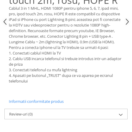
touch 2m, rosu, HOPE R
Cablul 3 in 1 MHL, HDMI 1080P pentru iphone 5, 6, 7, ipad mini,
pro, ipod touch 2m, rosu, HOPE R este compatibil cu dispozitive
iPad si iPhone cu port Lightning 8-pini; aceastea pot fi conectate
la HDTV sau videoproiector pentru o rezolutie 1080P high-
definition. Recunoaste formate precum youtube, IE Browser,
Chrome browser, etc. Conector Lighting 8 pin + USB type-A .
Lungime Cablu ~ 2m (lightning la HDMI), 0.9m (USB la HDMI).
Pentru a conecta Iphone-ul la TV trebuie sa urmati 4 pasi:
1. Conectati cablul HDMI la TV
2. Cablu USB incarca telefonul si trebuie introdus intr-un adaptor
de priza
3. Conectati telefonul cu mufa lightning
4. Apasati pe butonul „TRUST” dupa ce va aparea pe ecranul
telefonului
Informatii conformitate produs
Review-uri
(0)