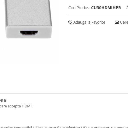
Cod Produs:
CU30HDMIHPR
Adauga la Favorite
Cere 
PE R
y care accepta HDMI.
ce display compatibil HDMI, cum ar fi un televizor HD, un proiector, un monito