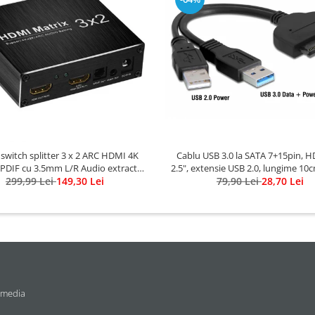
 switch splitter 3 x 2 ARC HDMI 4K
Cablu USB 3.0 la SATA 7+15pin, 
PDIF cu 3.5mm L/R Audio extractor
2.5", extensie USB 2.0, lungime 1
si telecomanda IR, HOPE R
299,99 Lei
149,30 Lei
79,90 Lei
R
28,70 Lei
 media