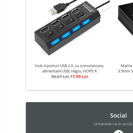
Hub 4 porturi USB 2.0, cu comutatoare,
Matrix
alimentare USB, negru, HOPE R
3.5mm S
30,67 Lei
17,99 Lei
Social
Urmareste-ne in social