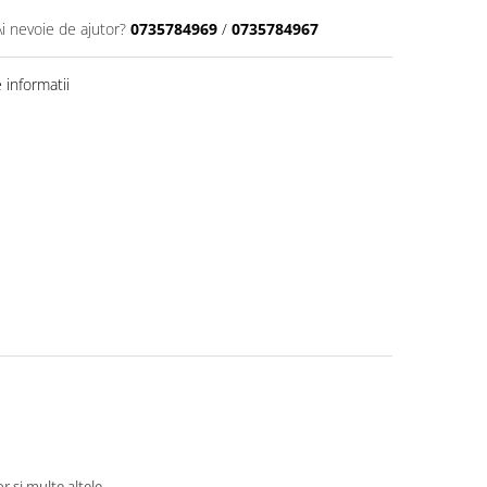
Ai nevoie de ajutor?
0735784969
/
0735784967
informatii
r si multe altele