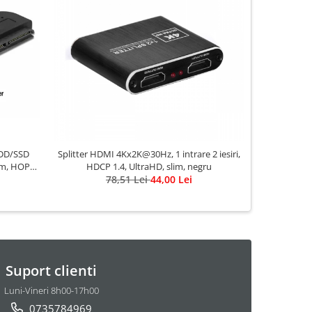
-52%
HDD/SSD
Splitter HDMI 4Kx2K@30Hz, 1 intrare 2 iesiri,
Mini conv
0cm, HOPE
HDCP 1.4, UltraHD, slim, negru
vide
78,51 Lei
44,00 Lei
Suport clienti
Luni-Vineri 8h00-17h00
0735784969