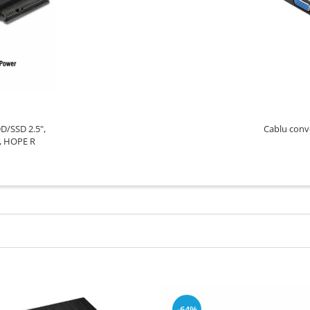
D/SSD 2.5",
Cablu conv
m, HOPE R
-64%