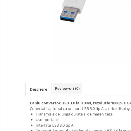
si
compatibile
Hub-uri USB
conectori
Jucarii
video
Alte accesorii calculatoare
interactive
Unitati optice
Laptopuri
Manopera
Instrumente de masura
instalare
PH metre si TDS
Aparate biorezonanta,
electromasaj
Cristale naturale, pietre minerale
Masti sport, protectie antipoluare
Monitoare LED
Review-uri
(0)
Descriere
Redresoare auto
Suporturi TV
Cablu convertor USB 3.0 la HDMI, rezolutie 1080p, HO
Tastaturi si huse tablete
Conectati laptopul cu un port USB 3.0 tip A la orice displa
Transmisie de lunga durata si de mare viteza
Usor portabil
Interfata USB 3.0 tip A
Conectati laptopul si telefonul cu portul USB 3.0 la ori