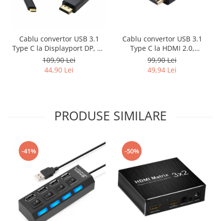
Cablu convertor USB 3.1
Cablu convertor USB 3.1
Type C la Displayport DP, 4K
Type C la HDMI 2.0,
x 2K, 1.8m, HOPE R
4K@60Hz, 1.8m, negru,
109,90 Lei
99,90 Lei
HOPE R
44,90 Lei
49,94 Lei
PRODUSE SIMILARE
-41%
-50%