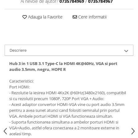
Ai nevoie de ajutor?
0735784969
/
0735784967
Adauga la Favorite
Cere informatii
Descriere
Hub 3 in 1 USB 3.1 Type-C la HDMI 4K@60Hz, VGA si port
audio 3.5mm, negru, HOPE R
Caracteristici:
Port HDMI:
- Rezolutie la iesirea HDMI 4Kx2K @60Hz(3480x2160), compatibil
si cu rezolutii precum 1080P, 720P Port VGA + Audio:
- Acest adaptor convertor HDMI-VGA vine cu port audio 3.5mm
pentru a avea sunet atunci cand folositi semnalul prin portul
VGA. Ambele porturi HDMI si VGA functioneaza simultan.
- Suporta functionarea simultana a ambelor porturi HDMI si
VGA+Audio, astfel ofera conectarea a 2 monitoare externe in
acelasi timp.