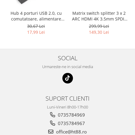
Hub 4 porturi USB 2.0, cu
Matrix switch splitter 3 x 2
comutatoare, alimentare
ARC HDMI 4K 3.5mm SPDIF
USB, negru, HOPE R
cu 3.5mm L/R Audio
30,67 Lei
299,99 Lei
extractor si telecomanda IR,
17,99 Lei
149,30 Lei
HOPE R
SOCIAL
Urmareste-ne in social media
SUPORT CLIENTI
Luni-Vineri 8h00-17h00
0735784969
0735784967
office@ht88.ro