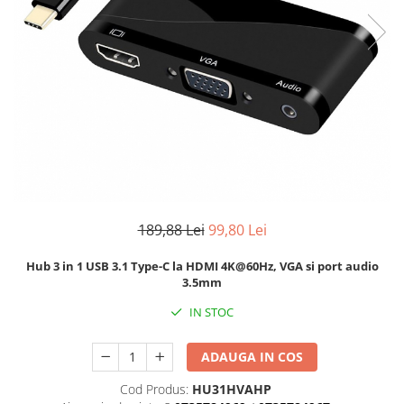
189,88 Lei
99,80 Lei
Hub 3 in 1 USB 3.1 Type-C la HDMI 4K@60Hz, VGA si port audio
3.5mm
IN STOC
ADAUGA IN COS
Cod Produs:
HU31HVAHP