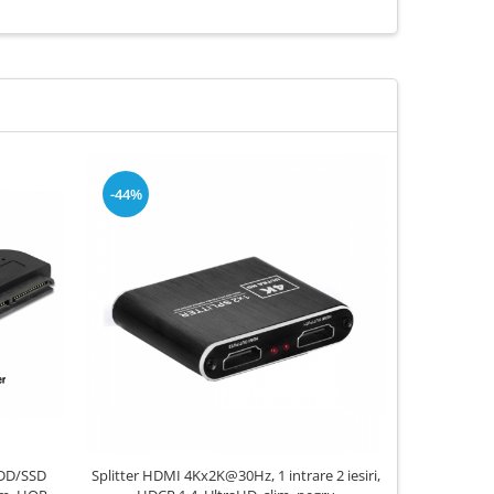
-44%
-52%
HDD/SSD
Splitter HDMI 4Kx2K@30Hz, 1 intrare 2 iesiri,
Mini conv