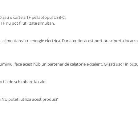
D sau o cartela TF pe laptopul USB-C.
TF nu pot fi utilizate simultan.
alimentarea cu energie electrica. Dar atentie: acest port nu suporta incarcar
aluminiu, face acest hub un partener de calatorie excelent. Glisati usor in buz
nctia de schimbare la cald.
 NU puteti utiliza acest produs)"