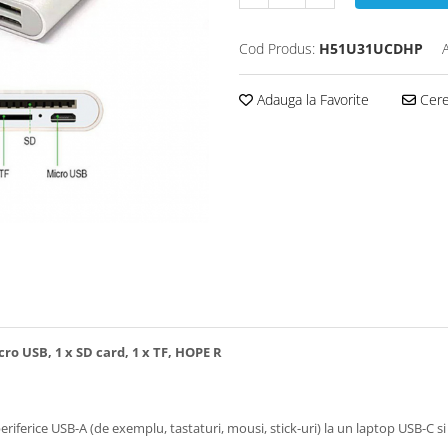
Cod Produs:
H51U31UCDHP
Adauga la Favorite
Cere 
icro USB, 1 x SD card, 1 x TF, HOPE R
iferice USB-A (de exemplu, tastaturi, mousi, stick-uri) la un laptop USB-C si