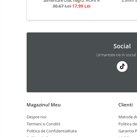
alimentare USB, negru, HOPE R
3.5mm S
30,67 Lei
17,99 Lei
Social
Urmareste-ne in social
Magazinul Meu
Clienti
Despre noi
Metode de
Termeni si Conditii
Politica d
Politica de Confidentialitate
Garantia 