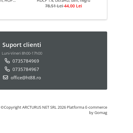
0cm, HOPE
HDCP 1.4, UltraHD, slim, negru
vide
78,51 Lei
44,00 Lei
Suport clienti
Luni-Vineri 8h00-17h00
0735784969
0735784967
office@ht88.ro
©Copyright ARCTURUS NET SRL 2026
Platforma E-commerce
by Gomag