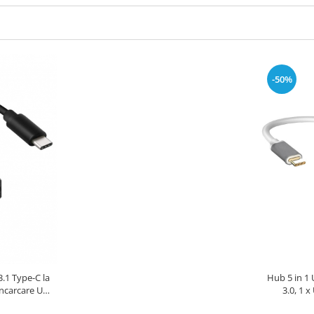
-50%
.1 Type-C la
Hub 5 in 1 
incarcare USB
3.0, 1 