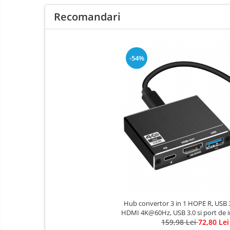
Recomandari
-54%
Hub convertor 3 in 1 HOPE R, USB 3
HDMI 4K@60Hz, USB 3.0 si port de 
159,98 Lei
Type-C, negru
72,80 Lei