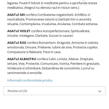
legarea. Poate fi folosit in meditatie pentru a aprofunda starea
meditativa. (Negrul nu denota raul in niciun sens.)
AGATul GRI
confera Combaterea negativitatii. Echilibru si
neutralitate, Promovarea viziunii si claritatii intr-o anumita
situatie, Contemplarea, Invaluirea, Anularea, Combate ezitarea.
AGATul VIOLET
confera Autoperfectionare, Spiritualitate,
Intuitie, Intelegere, Claritate, Succes in cautari.
AGATul ROZ
confera Romantism, Dragoste, Armonie in iubirea
emotionala, Onoare, Prietenie, Iubire de sine, Protectia copiilor,
Compasiune si Relaxare. Pace in casa.
AGATul ALBASTRU
confera Calm, Liniste, Adevar, Dreptate,
Iertare, Vise, Protectie, Comunicare, Vointa, Pierdere in greutate,
Vindecare si schimbare, Dobandirea de cunostinte, Lucrul cu
sentimentele si emotiile.
Informatii conformitate produs
Review-uri
(0)