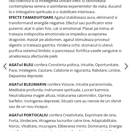
cea colectiva si la intelegerea unitatii vietii. El favorizeaza
contemplarea serena si asimilarea experientelor de viata, ducand
la o imbogatire spirituala si o stabilitate interioara.
EFECTE TAMADUITOARE
Agatul stabilizeaza aura, eliminand si
transformand energiile negative. Efectul sau purificator este
puternic atat in plan fizic, cat si emotional. Plasat pe inima, el
trateaza indispozitia emotionala ce impiedica acceptarea
dragostei. Asezat pe abdomen, agatul stimuleaza procesul
digestiv si trateaza gastrita. Vindeca ochii, stomacul si uterul,
purifica sistemul limfatic si pancreasul, fortifica vasele sanguine si
amelioreaza afectiunile pielii.
AGATul BLEU
confera Constiinta psihica, Intuitie, Oportunitate,
Pace, Intelegere, Cautare, Calatorie in siguranta, Rabdare, Liniste,
Depasirea depresiei.
AGATul BLEUMARIN
confera Viziune, Intuitie paranormala,
Meditatie profunda, Indrumare spirituala, Lucrari karmice,
Neutralizarea magiei altuia, Inlaturarea calomniilor, Oprirea
barfelor, Invingerea depresiei, Situatii care au nevoie de un sfarsit
sau de un nou inceput.
AGATul PORTOCALIU
confera Creativitate, Exprimare de sine,
Forta, Vindecare, Atragerea lucrurilor catre tine, Adaptabilitate,
Noroc, Vitalitate, Incurajare, Eliberarea mintii, Dominanta, Energie