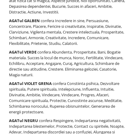
atat fizica cat si magica, Aspecte juridice, Noi oportunitati, Cariera,
Depasirea dependentei, Bucurie, Succes in afaceri, Ambitie,
Distractie, Actiune, Investitii.
AGATul GALBEN
confera Incredere in sine, Persuasiune,
Concentrare, Placere, Fericire si creativitate, Inspiratie, Divinatie,
Clarviziune, Vigilenta mentala, Crestere intelectuala, Prosperitate,
Schimbari, Armonie, Creativitate, Incredere, Comunicare,
Flexibilitate, Prietenie, Studiu, Calatorii.
AGATul VERDE
confera Abundenta, Prosperitate, Bani, Bogatie
materiala. Succes la locul de munca, Noroc, Fertilitate, Vindecare,
Echilibru, Acceptare, Angajare, Curaj, Agricultura, Schimbare de
directie sau atitudine, Crestere. Eliminarea geloziei, Casatorie,
Magia naturii.
AGATul VIOLET GRENA
confera Constiinta psihica, Dezvoltare
spirituala, Putere spirituala, Intelepciune, Influenta, Intuitie,
Divinatie, Ambitie, Vindecare, Vindecare, Progres, Afaceri,
Comunicare spirituala, Protectie, Cunostinte ascunse, Meditatie,
Schimbarea norocului, Ruperea obisnuintelor, Generarea de
energii protectoare.
AGATul NEGRU
confera Respingere, Indepartarea negativitatii,
Indepartarea blestemelor, Protectie, Contact cu spiritele, Noapte,
Adevar, Indepartarea discordiei sau a confuziei, Alungarea si