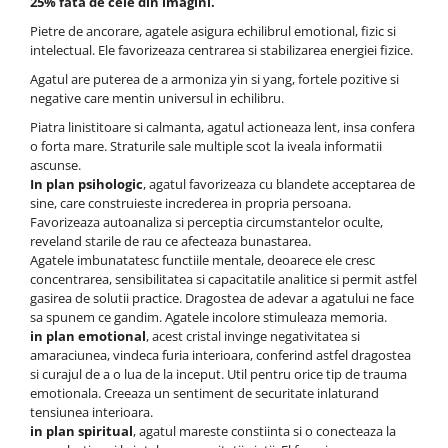
25% fata de cele din imagini.
Pietre de ancorare, agatele asigura echilibrul emotional, fizic si
intelectual. Ele favorizeaza centrarea si stabilizarea energiei fizice.
Agatul are puterea de a armoniza yin si yang, fortele pozitive si
negative care mentin universul in echilibru.
Piatra linistitoare si calmanta, agatul actioneaza lent, insa confera
o forta mare. Straturile sale multiple scot la iveala informatii
ascunse.
In plan psihologic
, agatul favorizeaza cu blandete acceptarea de
sine, care construieste increderea in propria persoana.
Favorizeaza autoanaliza si perceptia circumstantelor oculte,
reveland starile de rau ce afecteaza bunastarea.
Agatele imbunatatesc functiile mentale, deoarece ele cresc
concentrarea, sensibilitatea si capacitatile analitice si permit astfel
gasirea de solutii practice. Dragostea de adevar a agatului ne face
sa spunem ce gandim. Agatele incolore stimuleaza memoria.
in plan emotional
, acest cristal invinge negativitatea si
amaraciunea, vindeca furia interioara, conferind astfel dragostea
si curajul de a o lua de la inceput. Util pentru orice tip de trauma
emotionala. Creeaza un sentiment de securitate inlaturand
tensiunea interioara.
in plan spiritual
, agatul mareste constiinta si o conecteaza la