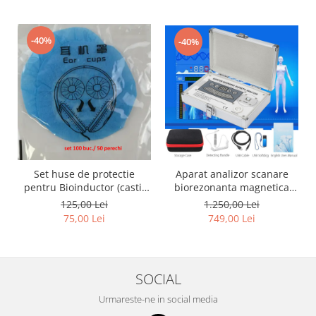
-40%
-40%
Set huse de protectie
Aparat analizor scanare
pentru Bioinductor (casti)
biorezonanta magnetica
NLS, 50 perechi, 100 buc.
QUANTUM generatia 5,
125,00 Lei
1.250,00 Lei
diagnosticare
75,00 Lei
749,00 Lei
SOCIAL
Urmareste-ne in social media