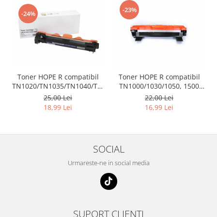
-23%
-24%
Toner HOPE R compatibil
Toner HOPE R compatibil
TN1020/TN1035/TN1040/TN1090,
TN1000/1030/1050, 1500
1500 pag, pentru BROTHER
pag, pentru Brother HL-
25,00 Lei
22,00 Lei
DCP-1622/HL-1111
1110/1112, DCP-1512/1510,
18,99 Lei
16,99 Lei
MFC-1810/1815
SOCIAL
Urmareste-ne in social media
SUPORT CLIENTI