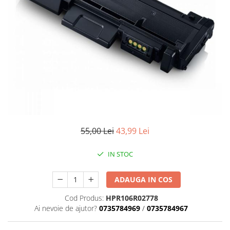
55,00 Lei
43,99 Lei
IN STOC
ADAUGA IN COS
Cod Produs:
HPR106R02778
Ai nevoie de ajutor?
0735784969
/
0735784967