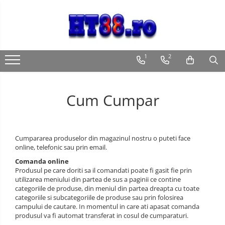
Accesorii IT
Alte accesorii calculatoare
Aparate si instrumente de masura
Articole Sanatate & Wellness
Adaptoare, convertoare
Alte accesorii calculatoare
Instrumente de masura
Aparate biorezonanta,
1
2
electromasaj
Adaptoare USB
Unitati optice
PH metre si TDS
Cristale naturale, pietre minerale
Convertoare si adaptoare video
Cum Cumpar
Convertoare si conectori audio
Adaptoare console jocuri
Captura video
Cumpararea produselor din magazinul nostru o puteti face
Hub-uri, Splittere, Switch-uri
online, telefonic sau prin email.
Hub-uri adaptoare video
Comanda online
Produsul pe care doriti sa il comandati poate fi gasit fie prin
Splittere video HDMI
utilizarea meniului din partea de sus a paginii ce contine
Switch-uri KVM
categoriile de produse, din meniul din partea dreapta cu toate
categoriile si subcategoriile de produse sau prin folosirea
Switch-uri video HDMI
campului de cautare. In momentul in care ati apasat comanda
Hub-uri USB
produsul va fi automat transferat in cosul de cumparaturi.