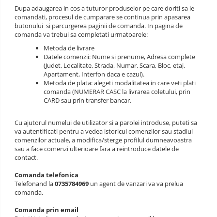
Dupa adaugarea in cos a tuturor produselor pe care doriti sa le
comandati, procesul de cumparare se continua prin apasarea
butonului si parcurgerea paginii de comanda. In pagina de
comanda va trebui sa completati urmatoarele:
Metoda de livrare
Datele comenzii: Nume si prenume, Adresa complete
(Judet, Localitate, Strada, Numar, Scara, Bloc, etaj,
Apartament, Interfon daca e cazul).
Metoda de plata: alegeti modalitatea in care veti plati
comanda (NUMERAR CASC la livrarea coletului, prin
CARD sau prin transfer bancar.
Cu ajutorul numelui de utilizator si a parolei introduse, puteti sa
va autentificati pentru a vedea istoricul comenzilor sau stadiul
comenzilor actuale, a modifica/sterge profilul dumneavoastra
sau a face comenzi ulterioare fara a reintroduce datele de
contact.
Comanda telefonica
Telefonand la
0735784969
un agent de vanzari va va prelua
comanda.
Comanda prin email