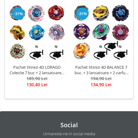
-31%
-31%
Pachet titirezi 4D LDRAGO
Pachet titirezi 4D BALANCE 7
Colectie 7 buc + 2 lansatoare +
buc. + 3 lansatoare + 2 varfuri
2 varfuri metalice: BB88
189,90 Lei
metalice: BB122 Diablo
194,90 Lei
Meteo, BB108 Destroy, BB43
Nemesis, Mercury Anubius
130,40 Lei
134,90 Lei
SPegasis, BB121B Guardian,
Limited, BB119 Death
BB98 Assaul.T, BB98R Rush,
Quetzalcoatl, BB47 A Bird of
3013H Gold
Jove, BB100 Random
Booster6 Killer Reafow
Social
Urmareste-ne in social media