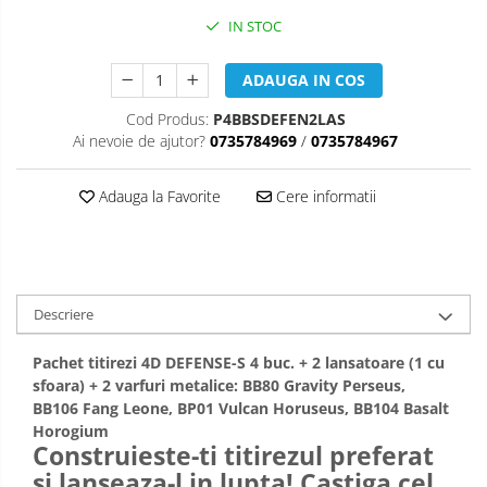
IN STOC
ADAUGA IN COS
Cod Produs:
P4BBSDEFEN2LAS
Ai nevoie de ajutor?
0735784969
/
0735784967
Adauga la Favorite
Cere informatii
Descriere
Pachet titirezi 4D DEFENSE-S 4 buc. + 2 lansatoare (1 cu
sfoara) + 2 varfuri metalice: BB80 Gravity Perseus,
BB106 Fang Leone, BP01 Vulcan Horuseus, BB104 Basalt
Horogium
Construieste-ti titirezul preferat
si lanseaza-l in lupta! Castiga cel