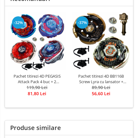
-32%
-37%
Pachet titirezi 4D PEGASIS
Pachet titirezi 4D BB116B
Attack Pack 4 buc + 2
Screw Lyra cu lansator +
lansatoare + 2 varfuri
119,90 Lei
W103R2F Galaxy Pegasis cu
89,90 Lei
metalice: BB105 Big Bang,
lansator + maner ergonomic
81,80 Lei
56,60 Lei
BB121A Wing, 3013-02 Big
si varfuri metalice
Bang Blue Wing, BB70 Galaxy
Produse similare