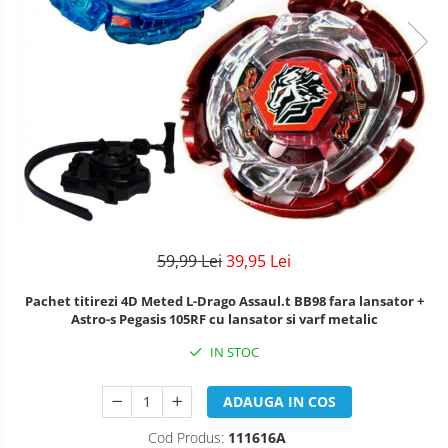
59,99 Lei
39,95 Lei
Pachet titirezi 4D Meted L-Drago Assaul.t BB98 fara lansator +
Astro-s Pegasis 105RF cu lansator si varf metalic
IN STOC
ADAUGA IN COS
Cod Produs:
111616A