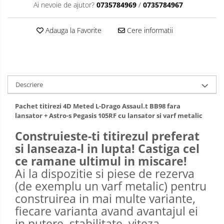
Ai nevoie de ajutor?
0735784969
/
0735784967
Adauga la Favorite
Cere informatii
Descriere
Pachet titirezi 4D Meted L-Drago Assaul.t BB98 fara
lansator + Astro-s Pegasis 105RF cu lansator si varf metalic
Construieste-ti titirezul preferat
si lanseaza-l in lupta! Castiga cel
ce ramane ultimul in miscare!
Ai la dispozitie si piese de rezerva
(de exemplu un varf metalic) pentru
construirea in mai multe variante,
fiecare varianta avand avantajul ei
in putere, stabilitate, viteza.