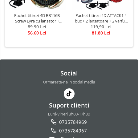
Pachet titirezi 4D BB116B
Pachet titirezi 4D ATTACK1 4
Screw Lyra cu lansator +
buc + 2 lansatoare + 2 varfuri
W103R2F Galaxy Pegasis cu
89,90 Lei
metalice: BB88 Meteo L-
119,90 Lei
lansator + maner ergonomic
Drago, BB105 Pegasis, BB117
56,60 Lei
81,80 Lei
si varfuri metalice
Blitz Unicorno, BB98R L-Drago
Rush
Social
Urmareste-ne in social media
Suport clienti
Luni-Vineri 8h00-17h00
0735784969
0735784967