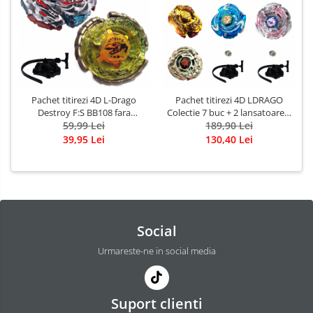
Pachet titirezi 4D L-Drago
Pachet titirezi 4D LDRAGO
Destroy F:S BB108 fara
Colectie 7 buc + 2 lansatoare +
lansator + Nightmare Rex
59,99 Lei
2 varfuri metalice: BB88
189,90 Lei
SW145SD cu lansator si varf
Meteo, BB108 Destroy, BB43
39,95 Lei
130,40 Lei
metalic
SPegasis, BB121B Guardian,
BB98 Assaul.T, BB98R Rush,
3013H Gold
Social
Urmareste-ne in social media
Suport clienti