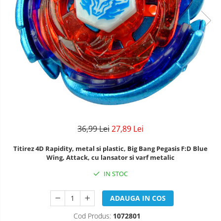
36,99 Lei
27,89 Lei
Titirez 4D Rapidity, metal si plastic, Big Bang Pegasis F:D Blue
Wing, Attack, cu lansator si varf metalic
IN STOC
ADAUGA IN COS
Cod Produs:
1072801