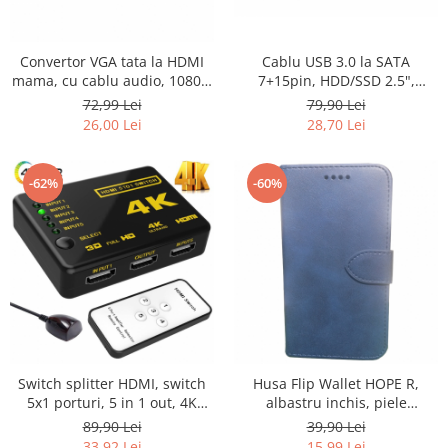
Convertor VGA tata la HDMI
Cablu USB 3.0 la SATA
mama, cu cablu audio, 1080P,
7+15pin, HDD/SSD 2.5",
mufa aurie, HOPE R
extensie USB 2.0, lungime
72,99 Lei
79,90 Lei
10cm, HOPE R
26,00 Lei
28,70 Lei
-62%
-60%
Switch splitter HDMI, switch
Husa Flip Wallet HOPE R,
5x1 porturi, 5 in 1 out, 4K
albastru inchis, piele
,1080p, telecomanda, negru,
ecologica, la alegere, pentru
89,90 Lei
39,90 Lei
HOPE R
IPHONE 6, IPHONE 7/8,
33,92 Lei
15,99 Lei