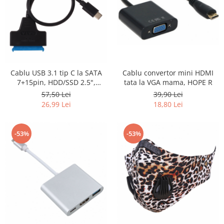
Cablu convertor mini HDMI
Cablu USB 3.1 tip C la SATA
tata la VGA mama, HOPE R
7+15pin, HDD/SSD 2.5",
lungime 10cm, HOPE R
39,90 Lei
57,50 Lei
18,80 Lei
26,99 Lei
-53%
-53%