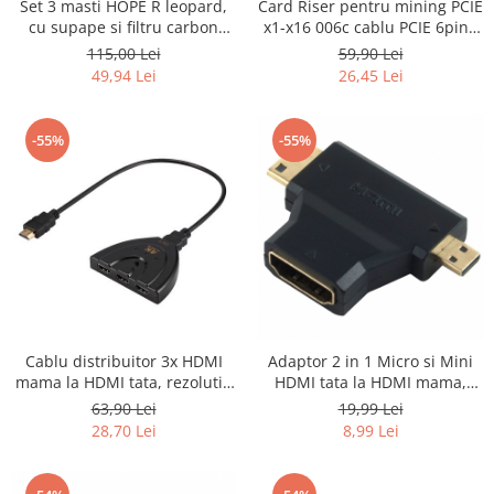
Set 3 masti HOPE R leopard,
Card Riser pentru mining PCIE
cu supape si filtru carbon
x1-x16 006c cablu PCIE 6pin -
activ antipoluare,
SATA cablu USB3.0 60cm
115,00 Lei
59,90 Lei
reutilizabile, pentru alergat,
HOPE R
49,94 Lei
26,45 Lei
bicicleta, trotineta
-55%
-55%
Cablu distribuitor 3x HDMI
Adaptor 2 in 1 Micro si Mini
mama la HDMI tata, rezolutie
HDMI tata la HDMI mama,
4K, HOPE R
HOPE R
63,90 Lei
19,99 Lei
28,70 Lei
8,99 Lei