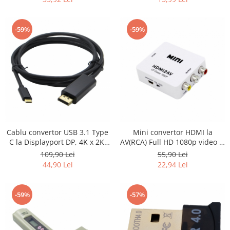
IPHONE X, SAMSUNG A6 2018,
SAMSUNG S9, SAMSUNG S8,
SAMSUNG J5 2017
-59%
-59%
Cablu convertor USB 3.1 Type
Mini convertor HDMI la
C la Displayport DP, 4K x 2K,
AV(RCA) Full HD 1080p video si
1.8m, HOPE R
audio stereo, HOPE R
109,90 Lei
55,90 Lei
44,90 Lei
22,94 Lei
-59%
-57%