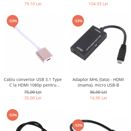
apeluri telefon, compatibile
reutilizabile, pentru alergat,
79,10 Lei
104,93 Lei
IOS Samsung iPhone Android
bicicleta, trotineta
Huawei Xiaomi, negru
-53%
-53%
Cablu convertor USB 3.1 Type
Adaptor MHL (tata) - HDMI
C la HDMI 1080p pentru
(mama), micro USB-B
Samsung, Apple MacBook,
75,00 Lei
36,00 Lei
roz-auriu
35,00 Lei
16,90 Lei
-53%
-53%