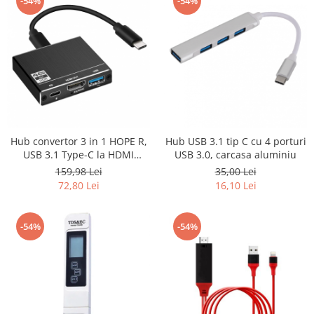
-54%
-54%
Hub convertor 3 in 1 HOPE R,
Hub USB 3.1 tip C cu 4 porturi
USB 3.1 Type-C la HDMI
USB 3.0, carcasa aluminiu
4K@60Hz, USB 3.0 si port de
159,98 Lei
35,00 Lei
incarcare USB Type-C, negru
72,80 Lei
16,10 Lei
-54%
-54%