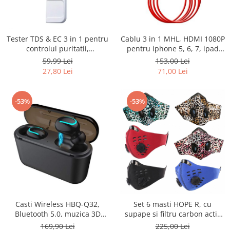
Tester TDS & EC 3 in 1 pentru
Cablu 3 in 1 MHL, HDMI 1080P
controlul puritatii,
pentru iphone 5, 6, 7, ipad
conductivitatii si temperaturii
mini, pro, ipod touch 2m,
59,99 Lei
153,00 Lei
apei, LCD
rosu, HOPE R
27,80 Lei
71,00 Lei
-53%
-53%
Casti Wireless HBQ-Q32,
Set 6 masti HOPE R, cu
Bluetooth 5.0, muzica 3D
supape si filtru carbon activ
Surround de inalta calitate,
antipoluare, Family,
169,90 Lei
225,00 Lei