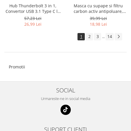
Hub Thunderbolt 3 in 1,
Masca cu supape si filtru
Convertor USB 3.1 Type C la
carbon activ antipoluare,
HDMI 4K, USB 3.0 si USB Type
reutilizabila, pentru alergat,
57,23 Lei
39,99 Lei
C, HOPE R
bicicleta, trotineta, leopard
26,99 Lei
18,98 Lei
1
2
3
14
...
Promotii
SOCIAL
Urmareste-ne in social media
SUPORT CLIENTI