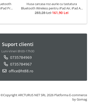
luetooth
Husa carcasa roz-aurie cu tastatura
Husa carca
, iPad Pro
Bluetooth Wireless pentru iPad Air, iPad Air
Bluetooth W
2, iPad Pro 9.7, iPad 9.7 2017, 2018
283,28 Lei
161,90 Lei
2, iPad
2
Suport clienti
Luni-Vineri 8h00-17h00
0735784969
0735784967
office@ht88.ro
©Copyright ARCTURUS NET SRL 2026
Platforma E-commerce
by Gomag