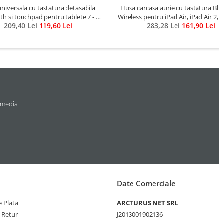
niversala cu tastatura detasabila
Husa carcasa aurie cu tastatura B
th si touchpad pentru tablete 7 - 8
Wireless pentru iPad Air, iPad Air 2
nch Android, Windows, negru
209,40 Lei
119,60 Lei
283,28 Lei
9.7, iPad 9.7 2017, 2018
161,90 Lei
 media
Date Comerciale
 Plata
ARCTURUS NET SRL
e Retur
J2013001902136