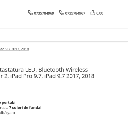
0735784969
0735784967
0,00
Pad 9.7 2017, 2018
tastatura LED, Bluetooth Wireless
r 2, iPad Pro 9.7, iPad 9.7 2017, 2018
 portabil
area a
7 culori de fundal
alb/cyan)