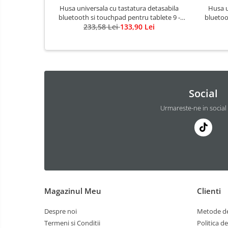
Husa universala cu tastatura detasabila
Husa u
bluetooth si touchpad pentru tablete 9 -
bluetoo
10.5 inch Android, Windows, negru
233,58 Lei
133,90 Lei
i
Social
Urmareste-ne in social
Magazinul Meu
Clienti
Despre noi
Metode de
Termeni si Conditii
Politica d