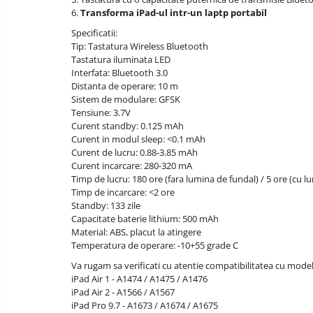
6.
Transforma iPad-ul intr-un laptp portabil
Specificatii:
Tip: Tastatura Wireless Bluetooth
Tastatura iluminata LED
Interfata: Bluetooth 3.0
Distanta de operare: 10 m
Sistem de modulare: GFSK
Tensiune: 3.7V
Curent standby: 0.125 mAh
Curent in modul sleep: <0.1 mAh
Curent de lucru: 0.88-3.85 mAh
Curent incarcare: 280-320 mA
Timp de lucru: 180 ore (fara lumina de fundal) / 5 ore (cu l
Timp de incarcare: <2 ore
Standby: 133 zile
Capacitate baterie lithium: 500 mAh
Material: ABS, placut la atingere
Temperatura de operare: -10+55 grade C
Va rugam sa verificati cu atentie compatibilitatea cu mode
iPad Air 1 - A1474 / A1475 / A1476
iPad Air 2 - A1566 / A1567
iPad Pro 9.7 - A1673 / A1674 / A1675