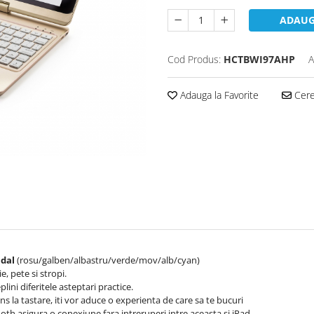
ADAUG
Cod Produs:
HCTBWI97AHP
A
Adauga la Favorite
Cere 
ndal
(rosu/galben/albastru/verde/mov/alb/cyan)
e, pete si stropi.
plini diferitele asteptari practice.
ns la tastare, iti vor aduce o experienta de care sa te bucuri
oth asigura o conexiune fara intreruperi intre aceasta si iPad