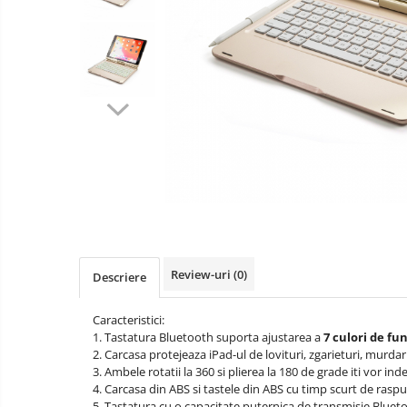
si
compatibile
Hub-uri USB
conectori
Jucarii
video
Alte accesorii calculatoare
interactive
Unitati optice
Laptopuri
Manopera
Instrumente de masura
instalare
PH metre si TDS
Aparate biorezonanta,
electromasaj
Cristale naturale, pietre minerale
Masti sport, protectie antipoluare
Monitoare LED
Review-uri
(0)
Descriere
Redresoare auto
Suporturi TV
Caracteristici:
Tastaturi si huse tablete
1. Tastatura Bluetooth suporta ajustarea a
7 culori de fu
2. Carcasa protejeaza iPad-ul de lovituri, zgarieturi, murdari
3. Ambele rotatii la 360 si plierea la 180 de grade iti vor inde
4. Carcasa din ABS si tastele din ABS cu timp scurt de raspu
5. Tastatura cu o capacitate puternica de transmisie Blueto