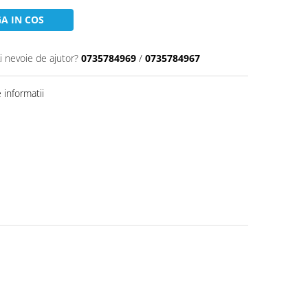
A IN COS
i nevoie de ajutor?
0735784969
/
0735784967
informatii