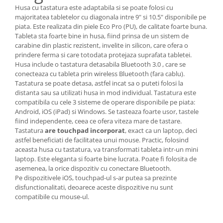
Husa cu tastatura este adaptabila si se poate folosi cu
majoritatea tabletelor cu diagonala intre 9" si 10.5" disponibile pe
piata. Este realizata din piele Eco Pro (PU), de calitate foarte buna.
Tableta sta foarte bine in husa, fiind prinsa de un sistem de
carabine din plastic rezistent, invelite in silicon, care ofera o
prindere ferma si care totodata protejaza suprafata tabletei.
Husa include o tastatura detasabila Bluetooth 3.0 , care se
conecteaza cu tableta prin wireless Bluetooth (fara cablu).
Tastatura se poate detasa, astfel incat sa o puteti folosi la
distanta sau sa utilizati husa in mod individual. Tastatura este
compatibila cu cele 3 sisteme de operare disponibile pe piata:
Android, iOS (iPad) si Windows. Se tasteaza foarte usor, tastele
fiind independente, ceea ce ofera viteza mare de tastare.
Tastatura
are touchpad incorporat
, exact ca un laptop, deci
astfel beneficiati de facilitatea unui mouse. Practic, folosind
aceasta husa cu tastatura, va transformati tableta intr-un mini
laptop. Este eleganta si foarte bine lucrata. Poate fi folosita de
asemenea, la orice dispozitiv cu conectare Bluetooth.
Pe dispozitivele iOS, touchpad-ul s-ar putea sa prezinte
disfunctionalitati, deoarece aceste dispozitive nu sunt
compatibile cu mouse-ul.