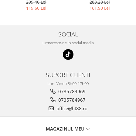
bluetooth si touchpad
Wireless pentru iPad Air,
209,40 Lei
283,28 Lei
pentru tablete 7 - 8 inch
iPad Air 2, iPad Pro 9.7, iPad
119,60 Lei
161,90 Lei
Android, Windows, negru
9.7 2017, 2018
SOCIAL
Urmareste-ne in social media
SUPORT CLIENTI
Luni-Vineri 8h00-17h00
0735784969
0735784967
office@ht88.ro
MAGAZINUL MEU