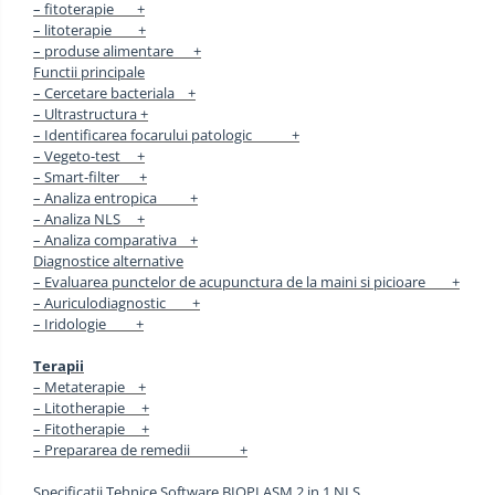
– fitoterapie +
– litoterapie +
– produse alimentare +
Functii principale
– Cercetare bacteriala +
– Ultrastructura +
– Identificarea focarului patologic +
– Vegeto-test +
– Smart-filter +
– Analiza entropica +
– Analiza NLS +
– Analiza comparativa +
Diagnostice alternative
– Evaluarea punctelor de acupunctura de la maini si picioare +
– Auriculodiagnostic +
– Iridologie +
Terapii
– Metaterapie +
– Litotherapie +
– Fitotherapie +
– Prepararea de remedii +
Specificatii Tehnice Software BIOPLASM 2 in 1 NLS