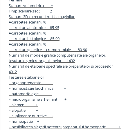
Permite:
Scanare volumetrica +
Timp scanare(sec.) 2
Scanare 3D cu reconstructia imaginilor
Acuratetea scanarii, %
– structuri anatomice 85-95
Acuratetea scanarii, %
– structuri histologice 85-90
Acuratetea scanarii, %
– structuri genetice si cromozomiale 80-90
Numarul de modele grafice computerizate ale organelor,
tesuturilor, microorganismelor 1432
Numarul de etaloane spectrale ale preparatelor si proceselor
4012
Testarea etaloanelor
– organopreparate +
– homeostazie biochimica +
– patomorfologie +
– microorganisme si helminti +
– alergeni +
– alopatie +
– suplimente nutritive +
– homeopatie +
– posibilitatea alegerii potentei preparatului homeopatic +