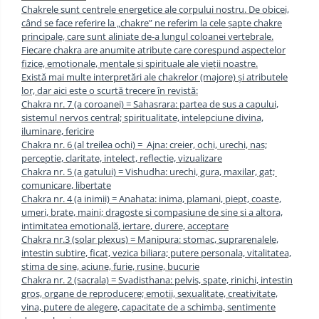
Chakrele sunt centrele energetice ale corpului nostru. De obicei,
când se face referire la „chakre” ne referim la cele șapte chakre
principale, care sunt aliniate de-a lungul coloanei vertebrale.
Fiecare chakra are anumite atribute care corespund aspectelor
fizice, emoționale, mentale și spirituale ale vieții noastre.
Există mai multe interpretări ale chakrelor (majore) și atributele
lor, dar aici este o scurtă trecere în revistă:
Chakra nr. 7 (a coroanei) = Sahasrara: partea de sus a capului,
sistemul nervos central; spiritualitate, intelepciune divina,
iluminare, fericire
Chakra nr. 6 (al treilea ochi) = Ajna: creier, ochi, urechi, nas;
perceptie, claritate, intelect, reflectie, vizualizare
Chakra nr. 5 (a gatului) = Vishudha: urechi, gura, maxilar, gat;
comunicare, libertate
Chakra nr. 4 (a inimii) = Anahata: inima, plamani, piept, coaste,
umeri, brate, maini; dragoste si compasiune de sine si a altora,
intimitatea emotională, iertare, durere, acceptare
Chakra nr.3 (solar plexus) = Manipura: stomac, suprarenalele,
intestin subtire, ficat, vezica biliara; putere personala, vitalitatea,
stima de sine, aciune, furie, rusine, bucurie
Chakra nr. 2 (sacrala) = Svadisthana: pelvis, spate, rinichi, intestin
gros, organe de reproducere; emotii, sexualitate, creativitate,
vina, putere de alegere, capacitate de a schimba, sentimente