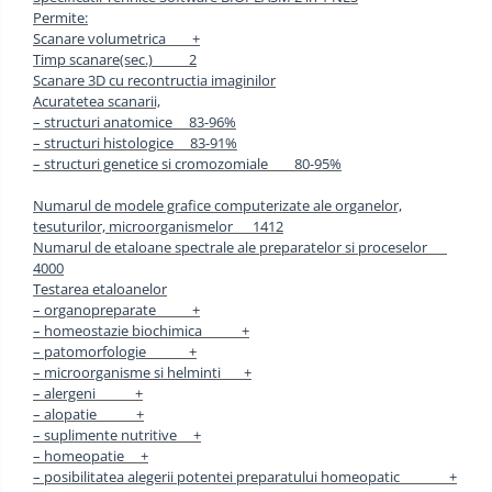
Permite:
Scanare volumetrica +
Timp scanare(sec.) 2
Scanare 3D cu recontructia imaginilor
Acuratetea scanarii,
– structuri anatomice 83-96%
– structuri histologice 83-91%
– structuri genetice si cromozomiale 80-95%
Numarul de modele grafice computerizate ale organelor,
tesuturilor, microorganismelor 1412
Numarul de etaloane spectrale ale preparatelor si proceselor
4000
Testarea etaloanelor
– organopreparate +
– homeostazie biochimica +
– patomorfologie +
– microorganisme si helminti +
– alergeni +
– alopatie +
– suplimente nutritive +
– homeopatie +
– posibilitatea alegerii potentei preparatului homeopatic +