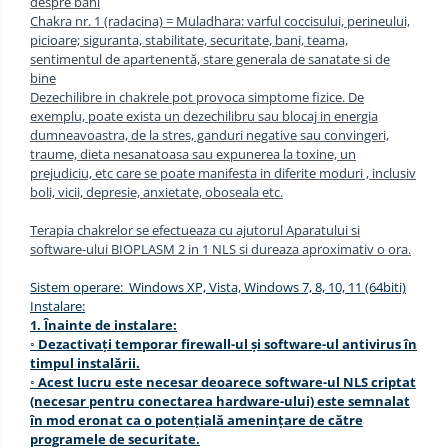
despre bani
Chakra nr. 1 (radacina) = Muladhara: varful coccisului, perineului,
picioare; siguranta, stabilitate, securitate, bani, teama,
sentimentul de apartenentă, stare generala de sanatate si de
bine
Dezechilibre in chakrele pot provoca simptome fizice. De
exemplu, poate exista un dezechilibru sau blocaj in energia
dumneavoastra, de la stres, ganduri negative sau convingeri,
traume, dieta nesanatoasa sau expunerea la toxine, un
prejudiciu, etc care se poate manifesta in diferite moduri , inclusiv
boli, vicii, depresie, anxietate, oboseala etc.
Terapia chakrelor se efectueaza cu ajutorul Aparatului si
software-ului BIOPLASM
2 in 1 NLS si dureaza aproximativ o ora.
Sistem operare: Windows XP, Vista, Windows 7, 8, 10, 11 (64biti)
Instalare:
1. Înainte de instalare:
◦ Dezactivați temporar firewall-ul și software-ul antivirus în
timpul instalării.
◦ Acest lucru este necesar deoarece software-ul
NLS
criptat
(necesar pentru conectarea hardware-ului)
este
semnalat
în mod eronat ca o potențială amenințare de către
programele de securitate.