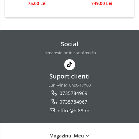
diagnosticare
749,00 Lei
75,00 Lei
Social
Urmareste-ne in social media
Suport clienti
Luni-Vineri 8h00-17h00
0735784969
0735784967
office@ht88.ro
Magazinul Meu