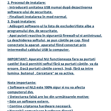
2. Procesul de instalare:
◦ Introduceți unitatea USB numai după dezactivarea
software-ului de securitate.
◦ Finalizați instalarea în mod normal.
3. După instalare:
◦ Adăugați software-ul la lista de excluderi/liste albe a
programului dvs. de securitate.
◦ Apoi puteți reactiva în siguranță firewall-ul și antivirusul.
La deschiderea softului
, se
pun
căștile
pe cap
,
fiind
conectate la aparat,
aparatul
fiind
conecta
t
prin
intermediul cablului
USB
la computer.
IMPORTANT: Aparatul
NU
functioneaza fara
sa purtați
casti
le
!
Dacă pornitiți softul fără sa purtați căștile, va da
eroare. Dacă purtați căștile corect, însă, fără sa intre
lumina, butonul „Cercetare” se va activa.
Note importante:
√ Software-ul NLS este 100% sigur și nu va afecta
computerul dvs.
√ Detectarea falsă are loc din următoarele motive:
• Este un software extern.
• Conține criptarea hardware necesară.
• Necesită comunicare hardware directă.