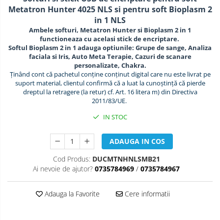
Metatron Hunter 4025 NLS si pentru soft Bioplasm 2
in 1 NLS
Ambele softuri, Metatron Hunter si Bioplasm 2 in 1
functioneaza cu acelasi stick de encriptare.
Softul Bioplasm 2 in 1 adauga optiunile: Grupe de sange, Analiza
faciala si Iris, Auto Meta Terapie, Cazuri de scanare
personalizate, Chakra.
Ținând cont că pachetul conține conținut digital care nu este livrat pe
suport material, clientul confirmă că a luat la cunoștință că pierde
dreptul la retragere (la retur) cf. Art. 16 litera m) din Directiva
2011/83/UE.
IN STOC
ADAUGA IN COS
Cod Produs:
DUCMTNHNLSMB21
Ai nevoie de ajutor?
0735784969
/
0735784967
Adauga la Favorite
Cere informatii