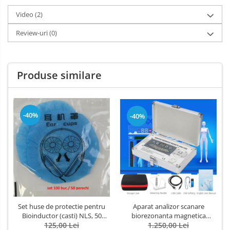
Video
(2)
Review-uri
(0)
Produse similare
-40%
-40%
Aparat analizor scanare
Set huse de protectie pentru
biorezonanta magnetica
Bioinductor (casti) NLS, 50
QUANTUM generatia 5,
1.250,00 Lei
perechi, 100 buc.
125,00 Lei