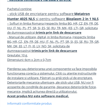
Pachetul contine:
stick USB de encriptare pentru software
Metatron
–
Hunter 4025 NLS
si pentru software
Bioplasm 2 in 1 NLS
– Softuri in limba Romana (respectiv limba BG, HR, CZ, EN, FR, DE,
HU, IT, NL, PL, PT, SR, SI, ES, SE, RU, TR, MK, (EE, LT), GR, solicitata
de dumneavoastra)
trimis prin link de descarcare
- Manual de utilizare, digital, in limba Romana,
(respectiv limba
BG, HR, CZ, EN, FR, DE, HU, IT, NL, PL, PT, SR, SI, ES, SE, RU, TR, GR,
MK, DK, EE, LT, FI, IE, LV, NO, SK, solicitata de
dumneavoastra)
trimis prin link de descarcare
Greutate: 10 g.
Dimensiuni: 6cm x 2cm x 0,7cm
Pierderea sau deteriorarea unei componente va face imposibila
functionarea corecta a sistemului. Cititi cu atentie instructiunile
de instalare si utilizare. Păstrați cu grijă stick-ul de encriptare.
Deterioriarile mecanice ulterioare, ale stick-ului USB, NU vor fi
acoperite de condițiile de garanție, deoarece deteriorările fizice,
mecanice, implică acțiunea directă a utilizatorului.
Acest produs NU este software medical.
Informatii conformitate produs