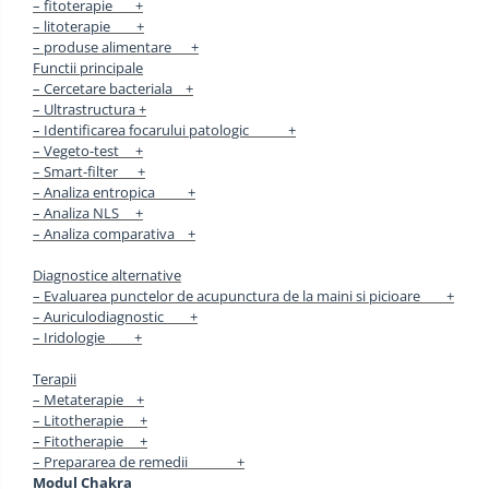
– fitoterapie +
– litoterapie +
– produse alimentare +
Functii principale
– Cercetare bacteriala +
– Ultrastructura +
– Identificarea focarului patologic +
– Vegeto-test +
– Smart-filter +
– Analiza entropica +
– Analiza NLS +
– Analiza comparativa +
Diagnostice alternative
– Evaluarea punctelor de acupunctura de la maini si picioare +
– Auriculodiagnostic +
– Iridologie +
Terapii
– Metaterapie +
– Litotherapie +
– Fitotherapie +
– Prepararea de remedii +
Modul Chakra