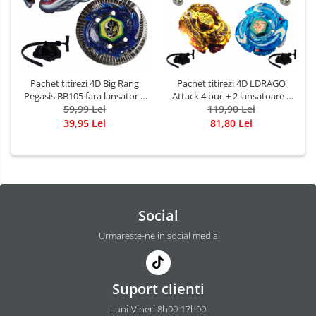
Pachet titirezi 4D Big Rang
Pachet titirezi 4D LDRAGO
Pegasis BB105 fara lansator +
Attack 4 buc + 2 lansatoare +
DuoUranus 230WD BB121C cu
59,99 Lei
2 varfuri metalice: BB88
119,90 Lei
lansator si varf metalic
Meteo, BB98 Assaul.T, BB98R
39,95 Lei
81,80 Lei
Rush, 3013H Gold
Social
Urmareste-ne in social media
Suport clienti
Luni-Vineri 8h00-17h00