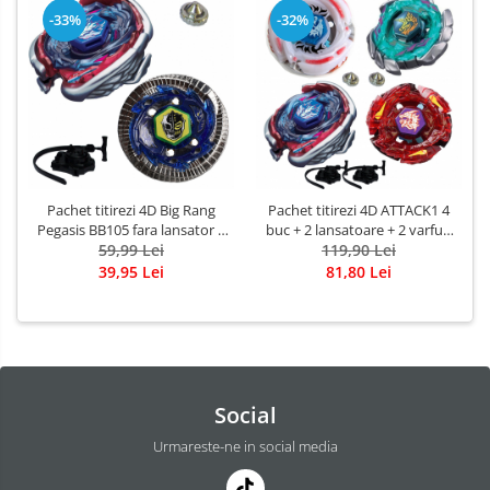
-33%
-32%
Pachet titirezi 4D Big Rang
Pachet titirezi 4D ATTACK1 4
Pegasis BB105 fara lansator +
buc + 2 lansatoare + 2 varfuri
DuoUranus 230WD BB121C cu
59,99 Lei
metalice: BB88 Meteo L-
119,90 Lei
lansator si varf metalic
Drago, BB105 Pegasis, BB117
39,95 Lei
81,80 Lei
Blitz Unicorno, BB98R L-Drago
Rush
Social
Urmareste-ne in social media